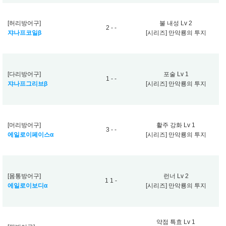
[허리방어구]
불 내성 Lv 2
2 - -
쟈나프코일β
[시리즈] 만악룡의 투지
[다리방어구]
포술 Lv 1
1 - -
쟈나프그리브β
[시리즈] 만악룡의 투지
[머리방어구]
활주 강화 Lv 1
3 - -
에일로이페이스α
[시리즈] 만악룡의 투지
[몸통방어구]
런너 Lv 2
1 1 -
에일로이보디α
[시리즈] 만악룡의 투지
약점 특효 Lv 1