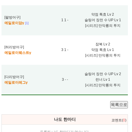
약점 특효 Lv 2
[팔방어구]
1 1 -
슬링어 장전 수 UP Lv 1
에일로이암γ
[1]
[시리즈] 만악룡의 투지
잠복 Lv 2
[허리방어구]
3 1 -
약점 특효 Lv 1
에일로이웨스트γ
[시리즈] 만악룡의 투지
슬링어 장전 수 UP Lv 2
[다리방어구]
3 - -
런너 Lv 1
에일로이레그γ
[시리즈] 만악룡의 투지
목록으로
나도 한마디
코멘트(
0
)