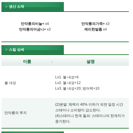
생산 소재
만악룡의비늘+
x4
만악룡의가죽+
x3
만악룡의어금니+
x3
예리한발톱
x4
스킬 상세
이름
설명
Lv1. 불 내성+6
불 내성
Lv2. 불 내성+12
Lv3. 불 내성+20, 방어력+10
(2)분발: 체력이 40% 이하가 되면 일정 시간
스태미나 소비량이 감소한다.
만악룡의 투지
(4)스태미나 한계 돌파: 스태미나의 한계치가
증가한다.