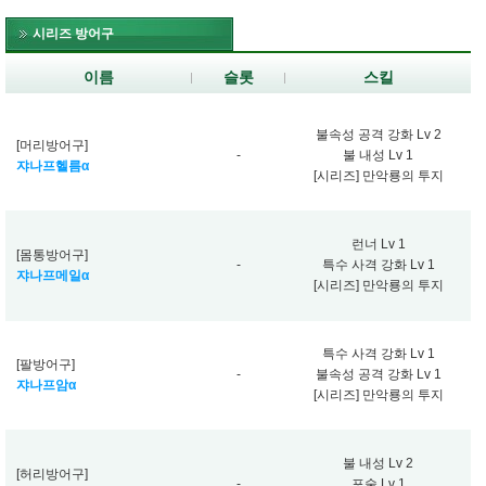
시리즈 방어구
이름
슬롯
스킬
불속성 공격 강화 Lv 2
[머리방어구]
-
불 내성 Lv 1
쟈나프헬름α
[시리즈] 만악룡의 투지
런너 Lv 1
[몸통방어구]
-
특수 사격 강화 Lv 1
쟈나프메일α
[시리즈] 만악룡의 투지
특수 사격 강화 Lv 1
[팔방어구]
-
불속성 공격 강화 Lv 1
쟈나프암α
[시리즈] 만악룡의 투지
불 내성 Lv 2
[허리방어구]
-
포술 Lv 1