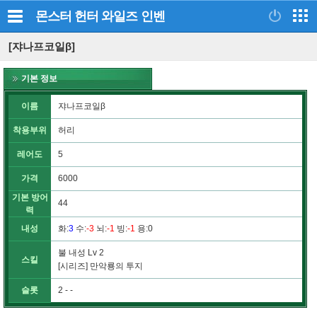
몬스터 헌터 와일즈
인벤
[쟈나프코일β]
기본 정보
이름
쟈나프코일β
착용부위
허리
레어도
5
가격
6000
기본 방어
44
력
내성
화
:
3
수
:
-3
뇌
:
-1
빙
:
-1
용
:0
불 내성 Lv 2
스킬
[시리즈] 만악룡의 투지
슬롯
2 - -