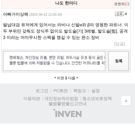
나도 한마디
코멘트(
1
)
아빠가이상해
0
(2021-04-22 11:00:10)
발납대검 유저에게 있어서는 라비나 신발α와 β의 영원한 파트너. 이
두 부위만 갖춰도 장식주 없이도 발도술[기] 3레벨, 발도술[힘], 공격
3 이라는 어마무시한 스펙을 챙길 수 있는 완소 장비
[답글]
이전
1
다음
로그인
PC화면
퀵링크
설정
청소년보호정책
이용약관
개인정보처리방침
▲
불법촬영물신고안내
(주)
인
벤