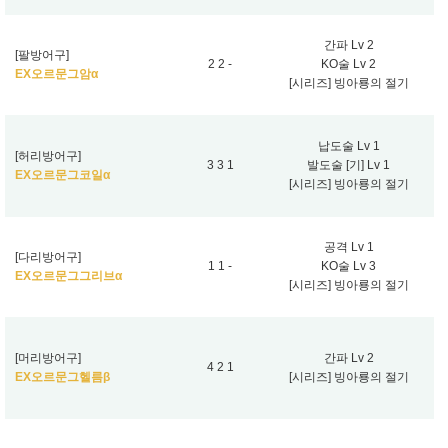
간파 Lv 2
[팔방어구]
2 2 -
KO술 Lv 2
EX오르문그암α
[시리즈] 빙아룡의 절기
납도술 Lv 1
[허리방어구]
3 3 1
발도술 [기] Lv 1
EX오르문그코일α
[시리즈] 빙아룡의 절기
공격 Lv 1
[다리방어구]
1 1 -
KO술 Lv 3
EX오르문그그리브α
[시리즈] 빙아룡의 절기
[머리방어구]
간파 Lv 2
4 2 1
EX오르문그헬름β
[시리즈] 빙아룡의 절기