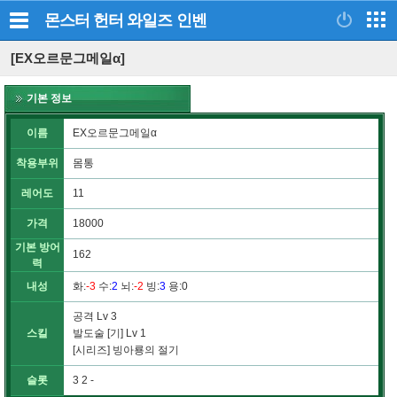
몬스터 헌터 와일즈
인벤
[EX오르문그메일α]
기본 정보
이름
EX오르문그메일α
착용부위
몸통
레어도
11
가격
18000
기본 방어
162
력
내성
화
:
-3
수
:
2
뇌
:
-2
빙
:
3
용
:0
공격 Lv 3
스킬
발도술 [기] Lv 1
[시리즈] 빙아룡의 절기
슬롯
3 2 -