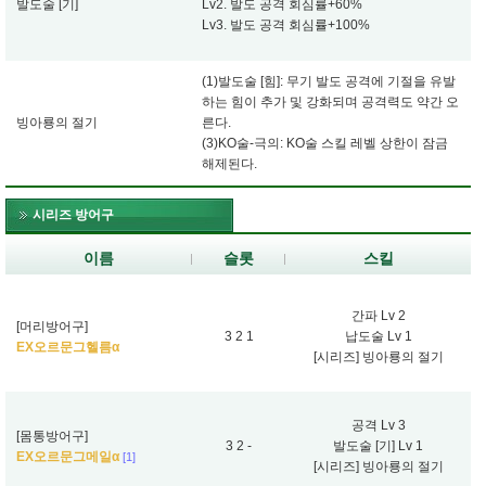
발도술 [기]
Lv2. 발도 공격 회심률+60%
Lv3. 발도 공격 회심률+100%
(1)발도술 [힘]: 무기 발도 공격에 기절을 유발
하는 힘이 추가 및 강화되며 공격력도 약간 오
빙아룡의 절기
른다.
(3)KO술-극의: KO술 스킬 레벨 상한이 잠금
해제된다.
시리즈 방어구
이름
슬롯
스킬
간파 Lv 2
[머리방어구]
3 2 1
납도술 Lv 1
EX오르문그헬름α
[시리즈] 빙아룡의 절기
공격 Lv 3
[몸통방어구]
3 2 -
발도술 [기] Lv 1
EX오르문그메일α
[1]
[시리즈] 빙아룡의 절기