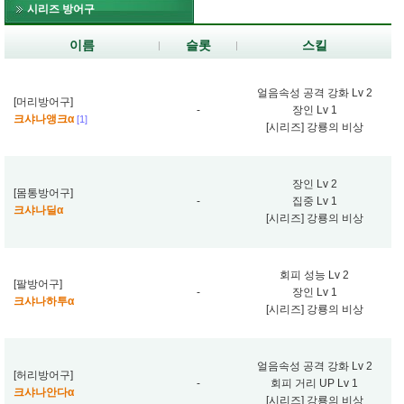
시리즈 방어구
이름
슬롯
스킬
얼음속성 공격 강화 Lv 2
[머리방어구]
-
장인 Lv 1
크샤나앵크α
[1]
[시리즈] 강룡의 비상
장인 Lv 2
[몸통방어구]
-
집중 Lv 1
크샤나딜α
[시리즈] 강룡의 비상
회피 성능 Lv 2
[팔방어구]
-
장인 Lv 1
크샤나하투α
[시리즈] 강룡의 비상
얼음속성 공격 강화 Lv 2
[허리방어구]
-
회피 거리 UP Lv 1
크샤나안다α
[시리즈] 강룡의 비상