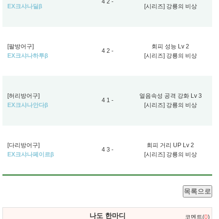
4 2 -
EX크샤나딜β
[시리즈] 강룡의 비상
[팔방어구]
회피 성능 Lv 2
4 2 -
EX크샤나하투β
[시리즈] 강룡의 비상
[허리방어구]
얼음속성 공격 강화 Lv 3
4 1 -
EX크샤나안다β
[시리즈] 강룡의 비상
[다리방어구]
회피 거리 UP Lv 2
4 3 -
EX크샤나페이르β
[시리즈] 강룡의 비상
목록으로
나도 한마디
코멘트(
0
)