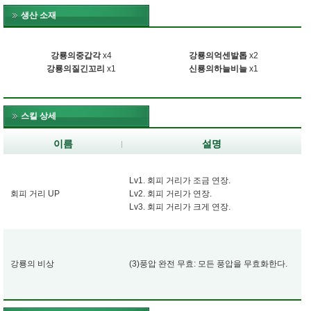
생산 소재
강룡의중갑각
x4
강룡의억센발톱
x2
강룡의질긴꼬리
x1
신룡의하늘비늘
x1
스킬 상세
이름
설명
Lv1. 회피 거리가 조금 연장.
회피 거리 UP
Lv2. 회피 거리가 연장.
Lv3. 회피 거리가 크게 연장.
강룡의 비상
(3)풍압 완전 무효: 모든 풍압을 무효화한다.