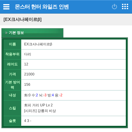
몬스터 헌터 와일즈
인벤
[EX크샤나페이르β]
기본 정보
이름
EX크샤나페이르β
착용부위
다리
레어도
12
가격
21000
기본 방어
156
력
내성
화
:0
수
:
2
뇌
:
-3
빙
:
4
용
:
-2
회피 거리 UP Lv 2
스킬
[시리즈] 강룡의 비상
슬롯
4 3 -