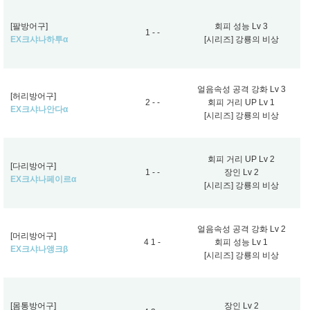
[팔방어구]
회피 성능 Lv 3
1 - -
EX크샤나하투α
[시리즈] 강룡의 비상
얼음속성 공격 강화 Lv 3
[허리방어구]
2 - -
회피 거리 UP Lv 1
EX크샤나안다α
[시리즈] 강룡의 비상
회피 거리 UP Lv 2
[다리방어구]
1 - -
장인 Lv 2
EX크샤나페이르α
[시리즈] 강룡의 비상
얼음속성 공격 강화 Lv 2
[머리방어구]
4 1 -
회피 성능 Lv 1
EX크샤나앵크β
[시리즈] 강룡의 비상
[몸통방어구]
장인 Lv 2