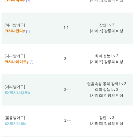
크샤나하투γ
[시리즈] 강룡의 비상
[5]
[허리방어구]
장인 Lv 2
1 1 -
크샤나안다γ
[시리즈] 강룡의 비상
[1]
[다리방어구]
회피 성능 Lv 2
3 - -
크샤나페이르γ
[시리즈] 강룡의 비상
[2]
얼음속성 공격 강화 Lv 2
[머리방어구]
2 - -
회피 성능 Lv 2
EX크샤나앵크α
[시리즈] 강룡의 비상
[몸통방어구]
장인 Lv 3
1 - -
EX크샤나딜α
[시리즈] 강룡의 비상