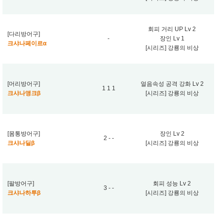
회피 거리 UP Lv 2
[다리방어구]
-
장인 Lv 1
크샤나페이르α
[시리즈] 강룡의 비상
[머리방어구]
얼음속성 공격 강화 Lv 2
1 1 1
크샤나앵크β
[시리즈] 강룡의 비상
[몸통방어구]
장인 Lv 2
2 - -
크샤나딜β
[시리즈] 강룡의 비상
[팔방어구]
회피 성능 Lv 2
3 - -
크샤나하투β
[시리즈] 강룡의 비상