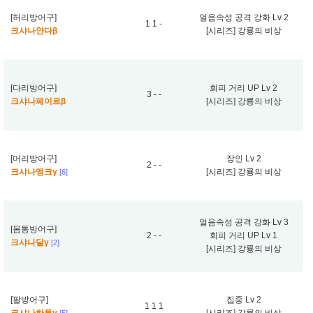
[허리방어구]
얼음속성 공격 강화 Lv 2
1 1 -
크샤나안다β
[시리즈] 강룡의 비상
[다리방어구]
회피 거리 UP Lv 2
3 - -
크샤나페이르β
[시리즈] 강룡의 비상
[머리방어구]
장인 Lv 2
2 - -
크샤나앵크γ
[시리즈] 강룡의 비상
[6]
얼음속성 공격 강화 Lv 3
[몸통방어구]
2 - -
회피 거리 UP Lv 1
크샤나딜γ
[2]
[시리즈] 강룡의 비상
[팔방어구]
집중 Lv 2
1 1 1