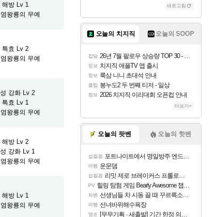
해방 Lv 1
새로고침
] 염왕룡의 무예
오늘의 치지직
오늘의 SOOP
특효 Lv 2
26년 7월 팔로우 상승량 TOP 30 - 월간 치지직
잡담
] 염왕룡의 무예
치지직 애플TV 앱 출시
정보
룩삼 니니 초대석 안내
정보
봉누도2 두 번째 티저 - 일상
클립
 강화 Lv 2
2026 치지직 이리대회 오픈컵 안내
정보
특효 Lv 1
더보기+
] 염왕룡의 무예
오늘의 팟벤
오늘의 핫벤
해방 Lv 2
 강화 Lv 1
포트나이트에서 명일방주 엔드필드 [펠리카] 판매 예정
섭컬겜
] 염왕룡의 무예
운문댐
여행
리밋 제로 브레이커스 프롤로그 테스트 후기 영상 업로드
섭컬겜
힐링 탐험 게임 Bearly Awesome 챕터 1 트레일러
PV
선생님들 차 시동 끌 때 꾸르륵소리나는데
해방 Lv 1
차벤
선녀바위해수욕장
] 염왕룡의 무예
여행
[무무기획 · 새출발] 기간 한정 의뢰 이벤트
명조