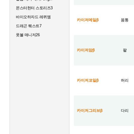
몬스터헌터 스토리즈3
바이오하자드 레퀴엠
카이저메일β
몸통
드래곤 퀘스트7
풋볼 매니저26
카이저암β
팔
카이저코일β
허리
카이저그리브β
다리