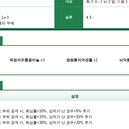
내성
화
:
3
수
:
-3
뇌
:
1
빙
:
-3
용
:
1
1
Lv 1
슬롯
4 3 -
룡의 무예
옥염의두툼용비늘
x3
염왕룡의억센뿔
x1
뇌악
설명
유효 부위 공격 시, 회심률+10%, 상처가 난 경우+5% 추가
유효 부위 공격 시, 회심률+15%, 상처가 난 경우+15% 추가
유효 부위 공격 시, 회심률+30%, 상처가 난 경우+20% 추가