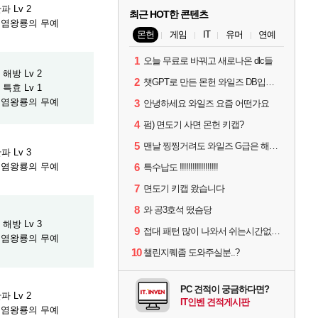
파 Lv 2
최근 HOT한 콘텐츠
] 염왕룡의 무예
몬헌
게임
IT
유머
연예
1
오늘 무료로 바꿔고 새로나온 dlc들
해방 Lv 2
2
챗GPT로 만든 몬헌 와일즈 DB입니다.
특효 Lv 1
] 염왕룡의 무예
3
안녕하세요 와일즈 요즘 어떤가요
4
펌) 면도기 사면 몬헌 키캡?
5
맨날 찡찡거려도 와일즈 G급은 해야하니까 접속 jpg
파 Lv 3
] 염왕룡의 무예
6
특수납도 !!!!!!!!!!!!!!!!!!
7
면도기 키캡 왔습니다
8
와 공3호석 떴슴당
해방 Lv 3
9
접대 패턴 많이 나와서 쉬는시간없이 빡딜한것같은데..
] 염왕룡의 무예
10
챌린지퀘좀 도와주실분..?
PC 견적이 궁금하다면?
파 Lv 2
IT인벤 견적게시판
] 염왕룡의 무예