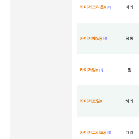
카이저크라운γ
머리
[8]
카이저메일γ
몸통
[4]
카이저암γ
팔
[1]
카이저코일γ
허리
카이저그리브γ
다리
[5]