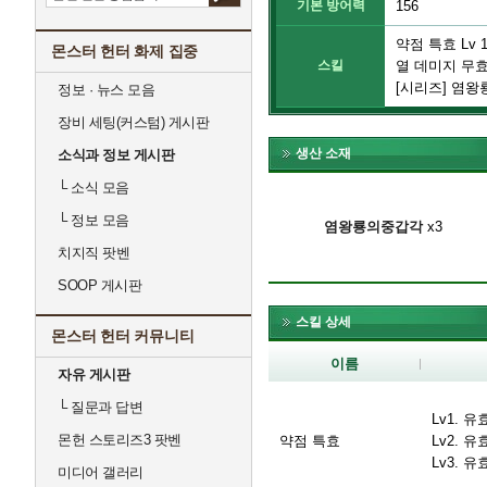
기본 방어력
156
약점 특효 Lv 
몬스터 헌터 화제 집중
스킬
열 데미지 무효 
[시리즈] 염왕
정보 · 뉴스 모음
장비 세팅(커스텀) 게시판
생산 소재
소식과 정보 게시판
└
소식 모음
└
정보 모음
염왕룡의중갑각
x3
치지직 팟벤
SOOP 게시판
스킬 상세
몬스터 헌터 커뮤니티
이름
자유 게시판
└
질문과 답변
Lv1. 
몬헌 스토리즈3 팟벤
약점 특효
Lv2. 
Lv3. 
미디어 갤러리