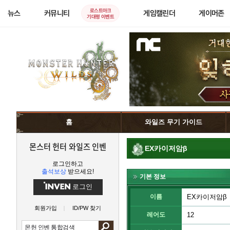
로스트아크
뉴스
커뮤니티
게임캘린더
게이머존
기대평 이벤트
홈
와일즈 무기 가이드
몬스터 헌터 와일즈 인벤
EX카이저암β
로그인하고
출석보상
받으세요!
기본 정보
로그인
이름
EX카이저암β
회원가입
ID/PW 찾기
레어도
12