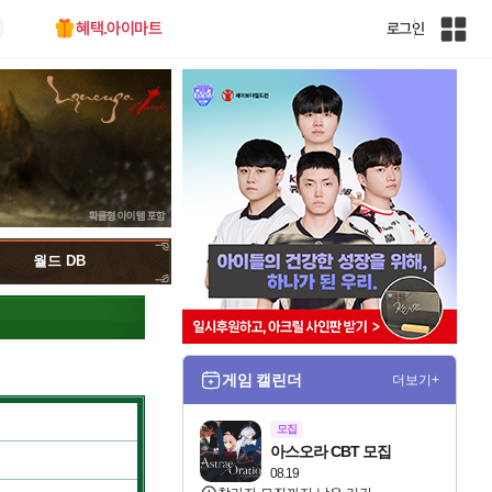
혜택.아이마트
로그인
인
벤
전
체
사
이
트
맵
월드 DB
게임 캘린더
더보기+
모집
아스오라 CBT 모집
08.19