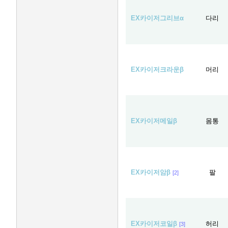
EX카이저그리브α
다리
EX카이저크라운β
머리
EX카이저메일β
몸통
EX카이저암β
팔
[2]
EX카이저코일β
허리
[3]