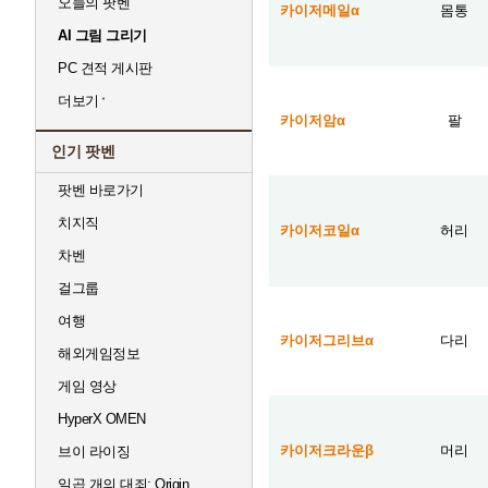
오늘의 팟벤
카이저메일α
몸통
AI 그림 그리기
PC 견적 게시판
더보기
카이저암α
팔
인기 팟벤
팟벤 바로가기
치지직
카이저코일α
허리
차벤
걸그룹
여행
카이저그리브α
다리
해외게임정보
게임 영상
HyperX OMEN
카이저크라운β
머리
브이 라이징
일곱 개의 대죄: Origin