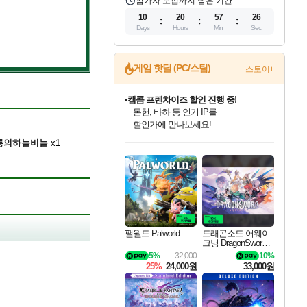
참가자 모집까지 남은 기간
10
20
57
25
Days
Hours
Min
Sec
게임 핫딜 (PC/스팀)
스토어+
캡콤 프렌차이즈 할인 진행 중!
몬헌, 바하 등 인기 IP를
할인가에 만나보세요!
인벤게임즈 8월 특별 할인!
드래곤소드: 어웨이크닝 입점!
문명 7 특별 할인!
마블 투혼 파이팅 소울즈 정식출시!
귀무자: 검의 길 예약 판매 중!
비스트 오브 리인카네이션 정식 출시!
커세어 코브 출시 기념 할인!
더 렐릭 퍼스트 가디언 정식 출시
베데스다 40주년 기념 할인 중!
캡콤 일부 상품 상시 할인
스타워즈 은하계 레이서
로블록스 기프트 카드 공식 입점
룡의하늘비늘
x1
인기 퍼블리셔 모음!
스팀으로 만나는 드래곤소드!
조선&고려 DLC 출시 예정
마블 히어로 총 출동&화려한 격투!
10% 할인과
게임프릭 신작 IP
해적'섬'을 발전시키자!
설화x하드코어 액션!
베데스다의 명작들을
몬헌 와일즈 & 드래곤즈 도그마2
인벤게임즈에서 10% 추가 적립
Robux를 가장 안전하고
최대 90% 할인가를 만나보세요!
네이버혜택과 함께 만나보세요!
50%할인&추가 적립까지!
네이버 포인트 혜택까지!
이니&베니 혜택까지!
네이버 혜택가와 함께 예약하세요!
할인&네이버혜택으로 만나보세요!
네이버페이 혜택과 만나보세요!
40주년 프로모션으로 만나보세요!
일부 에디션 상시 할인!
혜택으로 예약 판매 중
편안하게 충전하세요
팰월드 Palworld
드래곤소드 어웨이
크닝 DragonSword A
wakening
5%
32,000
10%
25%
24,000원
33,000원