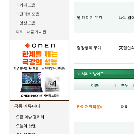
└
커마 모음
└
팬아트 모음
열 데미지 무효
Lv1. 
└
영상 모음
파티 · 서클 게시판
염왕룡의 무예
(3)달인
시리즈 방어구
이름
부위
공통 커뮤니티
카이저크라운α
머리
오픈 이슈 갤러리
오늘의 핫벤