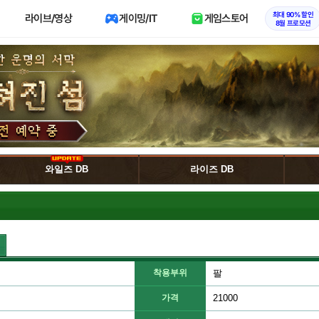
최대 90% 할인
라이브/영상
게이밍/IT
게임스토어
8월 프로모션
와일즈 DB
라이즈 DB
착용부위
팔
가격
21000