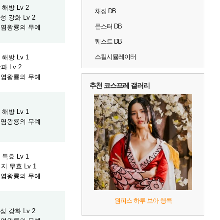
해방 Lv 2
채집 DB
 강화 Lv 2
몬스터 DB
] 염왕룡의 무예
퀘스트 DB
스킬시뮬레이터
해방 Lv 1
파 Lv 2
] 염왕룡의 무예
추천 코스프레 갤러리
해방 Lv 1
] 염왕룡의 무예
특효 Lv 1
지 무효 Lv 1
] 염왕룡의 무예
원피스 하루 보아 행콕
 강화 Lv 2