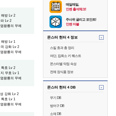
매일매일,
인벤 출석체크!
해방 Lv 2
주사위 굴리고 포인트!
파 Lv 2
인벤 마블
] 염왕룡의 무예
몬스터 헌터 4 정보
-
해방 Lv 1
격 강화 Lv 2
스킬 효과 총 정리
] 염왕룡의 무예
여단, 집회소 키 퀘스트
몬스터별 약점 속성
특효 Lv 2
전체 장식품 정보
지 무효 Lv 1
] 염왕룡의 무예
몬스터 헌터 4 DB
-
 강화 Lv 2
무기 DB
특효 Lv 1
] 염왕룡의 무예
방어구 DB
소재 DB