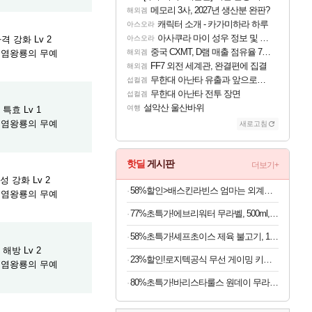
메모리 3사, 2027년 생산분 완판?
해외겜
캐릭터 소개 - 카가미하라 하루
아스오라
아사쿠라 마이 성우 정보 및 주요 필모
격 강화 Lv 2
아스오라
중국 CXMT, D램 매출 점유율 7%…글로벌 4위로 부상
] 염왕룡의 무예
해외겜
FF7 외전 세계관, 완결편에 집결
해외겜
무한대 아난타 유출과 앞으로의 예상 (루머)
섭컬겜
무한대 아난타 전투 장면
섭컬겜
설악산 울산바위
여행
특효 Lv 1
] 염왕룡의 무예
새로고침
핫딜
게시판
더보기+
 강화 Lv 2
58%할인>배스킨라빈스 엄마는 외계인 초코볼, 32g, 6개입, 2개
] 염왕룡의 무예
77%초특가!에브리워터 무라벨, 500ml, 40개
58%초특가!셰프초이스 제육 불고기, 1.5kg, 1개
해방 Lv 2
23%할인!로지텍공식 무선 게이밍 키보드 화이트, 갈축
] 염왕룡의 무예
80%초특가!바리스타룰스 원데이 무라벨, 아메리카노, 350ml, 20개