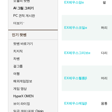
오늘의 팟벤
EX레우스암α
팔
AI 그림 그리기
PC 견적 게시판
더보기
EX레우스코일α
허리
인기 팟벤
팟벤 바로가기
치지직
EX레우스그리브α
다리
차벤
걸그룹
여행
EX레우스헬름β
머리
해외게임정보
게임 영상
HyperX OMEN
EX레우스메일β
몸통
브이 라이징
일곱 개의 대죄: Origin