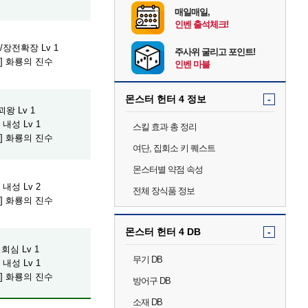
매일매일,
인벤 출석체크!
장전확장 Lv 1
주사위 굴리고 포인트!
] 화룡의 진수
인벤 마블
몬스터 헌터 4 정보
-
왕 Lv 1
내성 Lv 1
스킬 효과 총 정리
] 화룡의 진수
여단, 집회소 키 퀘스트
몬스터별 약점 속성
내성 Lv 2
전체 장식품 정보
] 화룡의 진수
몬스터 헌터 4 DB
-
회심 Lv 1
무기 DB
내성 Lv 1
] 화룡의 진수
방어구 DB
소재 DB