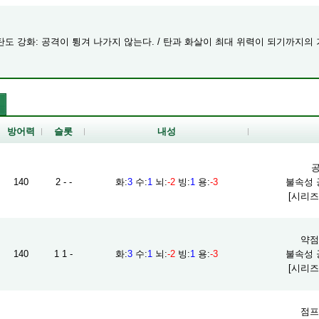
/탄도 강화: 공격이 튕겨 나가지 않는다. / 탄과 화살이 최대 위력이 되기까지의
방어력
슬롯
내성
공
140
2 - -
화
:
3
수
:
1
뇌
:
-2
빙
:
1
용
:
-3
불속성 공
[시리즈
약점 
140
1 1 -
화
:
3
수
:
1
뇌
:
-2
빙
:
1
용
:
-3
불속성 공
[시리즈
점프 