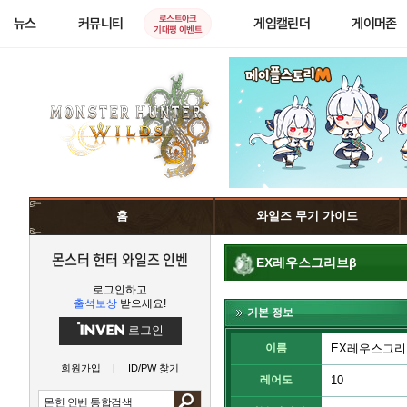
로스트아크
뉴스
커뮤니티
게임캘린더
게이머존
기대평 이벤트
홈
와일즈 무기 가이드
몬스터 헌터 와일즈 인벤
EX레우스그리브β
로그인하고
출석보상
받으세요!
기본 정보
로그인
이름
EX레우스그리
회원가입
ID/PW 찾기
레어도
10