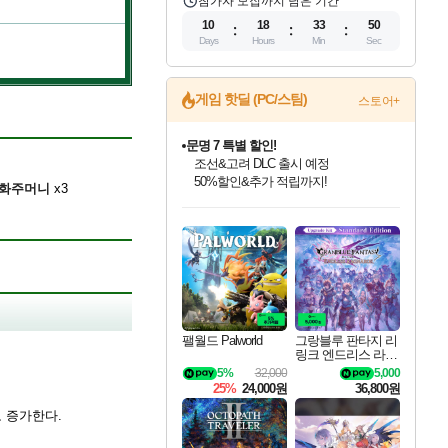
참가자 모집까지 남은 기간
10
18
33
49
Days
Hours
Min
Sec
게임 핫딜 (PC/스팀)
스토어+
문명 7 특별 할인!
조선&고려 DLC 출시 예정
50%할인&추가 적립까지!
화주머니
x3
인벤게임즈 8월 특별 할인!
드래곤소드: 어웨이크닝 입점!
마블 투혼 파이팅 소울즈 정식출시!
귀무자: 검의 길 예약 판매 중!
비스트 오브 리인카네이션 정식 출시!
커세어 코브 출시 기념 할인!
더 렐릭 퍼스트 가디언 정식 출시
베데스다 40주년 기념 할인 중!
캡콤 프렌차이즈 할인 진행 중!
캡콤 일부 상품 상시 할인
스타워즈 은하계 레이서
로블록스 기프트 카드 공식 입점
인기 퍼블리셔 모음!
스팀으로 만나는 드래곤소드!
마블 히어로 총 출동&화려한 격투!
10% 할인과
게임프릭 신작 IP
해적'섬'을 발전시키자!
설화x하드코어 액션!
베데스다의 명작들을
몬헌, 바하 등 인기 IP를
몬헌 와일즈 & 드래곤즈 도그마2
인벤게임즈에서 10% 추가 적립
Robux를 가장 안전하고
최대 90% 할인가를 만나보세요!
네이버혜택과 함께 만나보세요!
네이버 포인트 혜택까지!
이니&베니 혜택까지!
네이버 혜택가와 함께 예약하세요!
할인&네이버혜택으로 만나보세요!
네이버페이 혜택과 만나보세요!
40주년 프로모션으로 만나보세요!
할인가에 만나보세요!
일부 에디션 상시 할인!
혜택으로 예약 판매 중
편안하게 충전하세요
팰월드 Palworld
그랑블루 판타지 리
링크 엔드리스 라그
나로크 업그레이드
5%
32,000
5,000
킷 Granblue Fantasy
25%
24,000원
36,800원
Relink Endless Ragn
arok Upgrade Kit DL
로 증가한다.
C