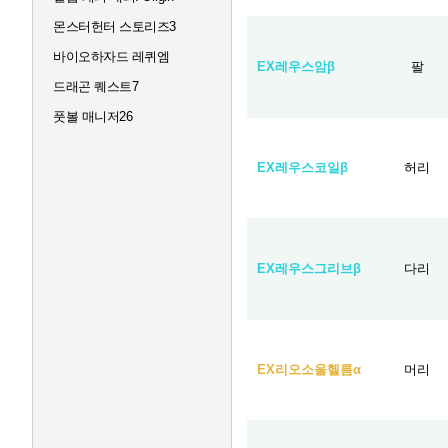
몬스터헌터 스토리즈3
바이오하자드 레퀴엠
EX레우스암β
팔
드래곤 퀘스트7
풋볼 매니저26
EX레우스코일β
허리
EX레우스그리브β
다리
EX리오소울헬름α
머리