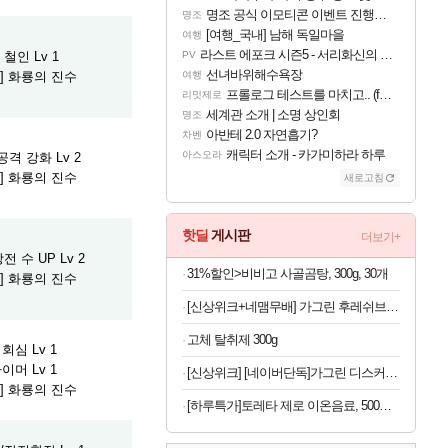
명조 공식 이모티콘 이벤트 진행해봤습니다! 참여부터 추첨까지????
명조
[여행_국내] 남해 독일마을
여행
라스트 에포크 시즌5 - 서리화신의 분노 티저
철인 Lv 1
PV
선녀바위해수욕장
] 화룡의 진수
여행
프롤로그 테스트를 마치고.. (feat. 리아)
리밋제로
세계관 소개 | 소명 상인회
명조
아반테 2.0 자연흡기?
차벤
캐릭터 소개 - 카가미하라 하루
아스오라
격 강화 Lv 2
] 화룡의 진수
새로고침
핫딜
게시판
더보기+
 수 UP Lv 2
31%할인>비비고 사골곰탕, 300g, 30개
] 화룡의 진수
[신상위크+네맴무배] 가그린 후레쉬브레스 치약 120g, 라임민트향, 5개
고체 탈취제 300g
회심 Lv 1
이머 Lv 1
[신상위크] [네이버단독]가그린 디스커버리세트 100ml 5종 + 1종 추가 증정 구강청결제 휴대용가글
] 화룡의 진수
[하루특가]토레타 제로 이온음료, 500ml, 24개