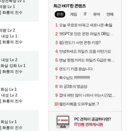
장전확장 Lv 1
최근 HOT한 콘텐츠
왕 Lv 1
] 화룡의 진수
몬헌
게임
IT
유머
연예
1
오늘 무료로 바꿔고 새로나온 dlc들
왕 Lv 2
2
챗GPT로 만든 몬헌 와일즈 DB입니다.
내성 Lv 1
] 화룡의 진수
3
펌) 면도기 사면 몬헌 키캡?
4
안녕하세요 와일즈 요즘 어떤가요
내성 Lv 2
5
맨날 찡찡거려도 와일즈 G급은 해야하니까 접속 jpg
화살 강화 Lv 1
6
면도기 키캡 왔습니다
] 화룡의 진수
7
특수납도 !!!!!!!!!!!!!!!!!!
8
와 공3호석 떴슴당
회심 Lv 1
9
내성 Lv 2
접대 패턴 많이 나와서 쉬는시간없이 빡딜한것같은데..
] 화룡의 진수
10
챌린지퀘좀 도와주실분..?
PC 견적이 궁금하다면?
회심 Lv 1
IT인벤 견적게시판
] 화룡의 진수