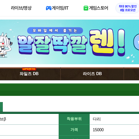
최대 90% 할인
라이브/영상
게이밍/IT
게임스토어
8월 프로모션
와일즈 DB
라이즈 DB
브β
착용부위
다리
가격
15000