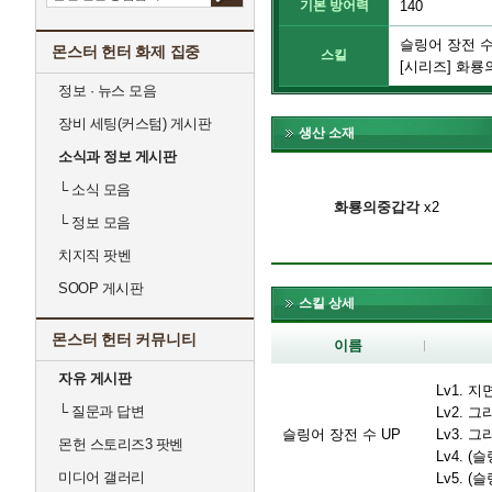
기본 방어력
140
슬링어 장전 수 
몬스터 헌터 화제 집중
스킬
[시리즈] 화룡
정보 · 뉴스 모음
장비 세팅(커스텀) 게시판
생산 소재
소식과 정보 게시판
└
소식 모음
화룡의중갑각
x2
└
정보 모음
치지직 팟벤
SOOP 게시판
스킬 상세
몬스터 헌터 커뮤니티
이름
자유 게시판
Lv1. 
└
질문과 답변
Lv2. 
슬링어 장전 수 UP
Lv3. 
몬헌 스토리즈3 팟벤
Lv4. 
미디어 갤러리
Lv5. 