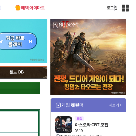
혜택.아이마트
로그인
인
벤
전
체
사
이
트
맵
월드 DB
게임 캘린더
더보기+
모집
아스오라 CBT 모집
08.19