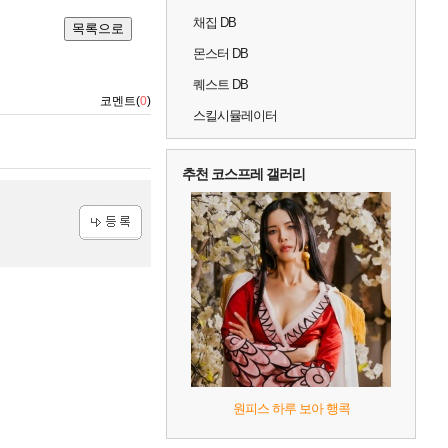
채집 DB
목록으로
몬스터 DB
퀘스트 DB
코멘트(
0
)
스킬시뮬레이터
추천 코스프레 갤러리
등록
원피스 하루 보아 행콕