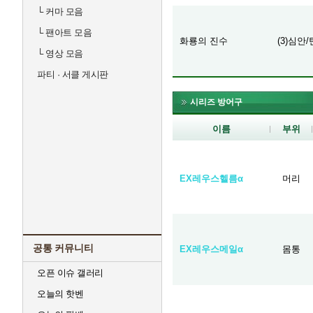
└
커마 모음
└
팬아트 모음
화룡의 진수
(3)심안
└
영상 모음
파티 · 서클 게시판
시리즈 방어구
이름
부위
EX레우스헬름α
머리
공통 커뮤니티
EX레우스메일α
몸통
오픈 이슈 갤러리
오늘의 핫벤