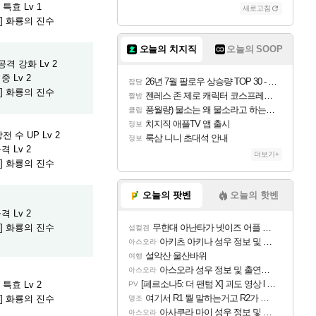
특효 Lv 1
새로고침
] 화룡의 진수
오늘의 치지직
오늘의 SOOP
격 강화 Lv 2
중 Lv 2
26년 7월 팔로우 상승량 TOP 30 - 월간 치지직
잡담
] 화룡의 진수
젠레스 존 제로 캐릭터 코스프레한 꽁주
짤방
풍월량) 물소는 왜 물소라고 하는거야? 아! 그만 ㅋㅋ
클립
치지직 애플TV 앱 출시
정보
 수 UP Lv 2
룩삼 니니 초대석 안내
정보
격 Lv 2
더보기+
] 화룡의 진수
오늘의 팟벤
오늘의 핫벤
격 Lv 2
] 화룡의 진수
무한대 아난타가 넷이즈 어플 달력에 일정 등록
섭컬겜
아키츠 아키나 성우 정보 및 주요 필모
아스오라
설악산 울산바위
여행
아스오라 성우 정보 및 출연작 모음
아스오라
[페르소나5: 더 팬텀 X] 괴도 영상 l 타카마키 안·댄싱 스타
특효 Lv 2
PV
여기서 R1 뭘 말하는거고 R2가 뭘말하는걸까요?
] 화룡의 진수
명조
아사쿠라 마이 성우 정보 및 주요 필모
아스오라