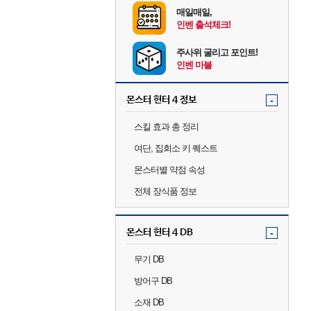
매일매일,
인벤 출석체크!
주사위 굴리고 포인트!
인벤 마블
몬스터 헌터 4 정보
-
스킬 효과 총 정리
여단, 집회소 키 퀘스트
몬스터별 약점 속성
전체 장식품 정보
몬스터 헌터 4 DB
-
무기 DB
방어구 DB
소재 DB