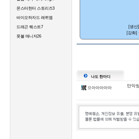
몬스터헌터 스토리즈3
바이오하자드 레퀴엠
[생산
드래곤 퀘스트7
[강화]
풋볼 매니저26
나도 한마디
만악쌍
으아아아아아