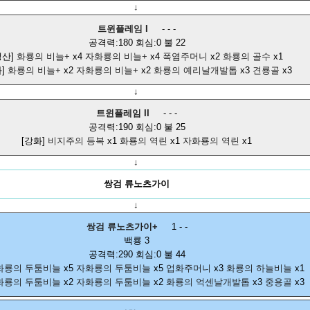
↓
트윈플레임 I
- - -
공격력:180 회심:0 불 22
생산]
화룡의 비늘+
x4
자화룡의 비늘+
x4
폭염주머니
x2
화룡의 골수
x1
화]
화룡의 비늘+
x2
자화룡의 비늘+
x2
화룡의 예리날개발톱
x3
견룡골
x3
↓
트윈플레임 II
- - -
공격력:190 회심:0 불 25
[강화]
비지주의 등복
x1
화룡의 역린
x1
자화룡의 역린
x1
↓
쌍검 류노츠가이
↓
쌍검 류노츠가이+
1 - -
백룡 3
공격력:290 회심:0 불 44
화룡의 두툼비늘
x5
자화룡의 두툼비늘
x5
업화주머니
x3
화룡의 하늘비늘
x1
화룡의 두툼비늘
x2
자화룡의 두툼비늘
x2
화룡의 억센날개발톱
x3
중용골
x3