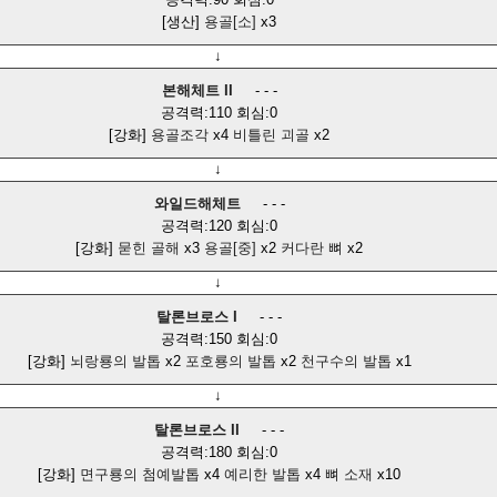
[생산]
용골[소]
x3
↓
본해체트 II
- - -
공격력:110 회심:0
[강화]
용골조각
x4
비틀린 괴골
x2
↓
와일드해체트
- - -
공격력:120 회심:0
[강화]
묻힌 골해
x3
용골[중]
x2
커다란 뼈
x2
↓
탈론브로스 I
- - -
공격력:150 회심:0
[강화]
뇌랑룡의 발톱
x2
포호룡의 발톱
x2
천구수의 발톱
x1
↓
탈론브로스 II
- - -
공격력:180 회심:0
[강화]
면구룡의 첨예발톱
x4
예리한 발톱
x4
뼈 소재
x10