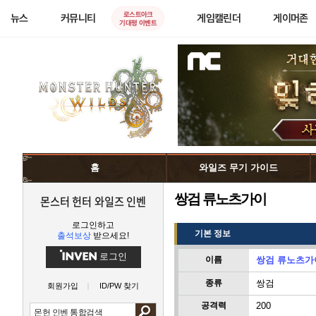
로스트아크
뉴스
커뮤니티
게임캘린더
게이머존
기대평 이벤트
홈
와일즈 무기 가이드
쌍검 류노츠가이
몬스터 헌터 와일즈 인벤
로그인하고
기본 정보
출석보상
받으세요!
로그인
이름
쌍검 류노츠가
종류
쌍검
회원가입
ID/PW 찾기
공격력
200