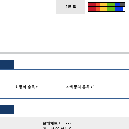
예리도
]
화룡의 홍옥
x1
자화룡의 홍옥
x1
본해체트 I
- - -
공격력:90 회심:0