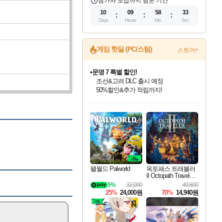
참가자 모집까지 남은 기간
10
09
58
32
Days
Hours
Min
Sec
게임 핫딜 (PC/스팀)
스토어+
문명 7 특별 할인!
조선&고려 DLC 출시 예정
50%할인&추가 적립까지!
인벤게임즈 8월 특별 할인!
드래곤소드: 어웨이크닝 입점!
마블 투혼 파이팅 소울즈 정식출시!
귀무자: 검의 길 예약 판매 중!
비스트 오브 리인카네이션 정식 출시!
커세어 코브 출시 기념 할인!
더 렐릭 퍼스트 가디언 정식 출시
베데스다 40주년 기념 할인 중!
캡콤 프렌차이즈 할인 진행 중!
캡콤 일부 상품 상시 할인
스타워즈 은하계 레이서
로블록스 기프트 카드 공식 입점
인기 퍼블리셔 모음!
스팀으로 만나는 드래곤소드!
마블 히어로 총 출동&화려한 격투!
10% 할인과
게임프릭 신작 IP
해적'섬'을 발전시키자!
설화x하드코어 액션!
베데스다의 명작들을
몬헌, 바하 등 인기 IP를
몬헌 와일즈 & 드래곤즈 도그마2
인벤게임즈에서 10% 추가 적립
Robux를 가장 안전하고
최대 90% 할인가를 만나보세요!
네이버혜택과 함께 만나보세요!
네이버 포인트 혜택까지!
이니&베니 혜택까지!
네이버 혜택가와 함께 예약하세요!
할인&네이버혜택으로 만나보세요!
네이버페이 혜택과 만나보세요!
40주년 프로모션으로 만나보세요!
할인가에 만나보세요!
일부 에디션 상시 할인!
혜택으로 예약 판매 중
편안하게 충전하세요
팰월드 Palworld
옥토패스 트래블러
II Octopath Traveler I
I
5%
32,000
49,800
25%
24,000원
70%
14,940원