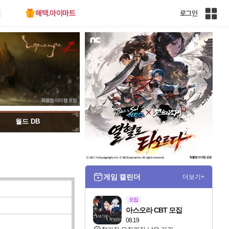
혜택.아이마트
로그인
인
벤
전
체
사
이
트
맵
월드 DB
게임 캘린더
더보기+
모집
아스오라 CBT 모집
08.19