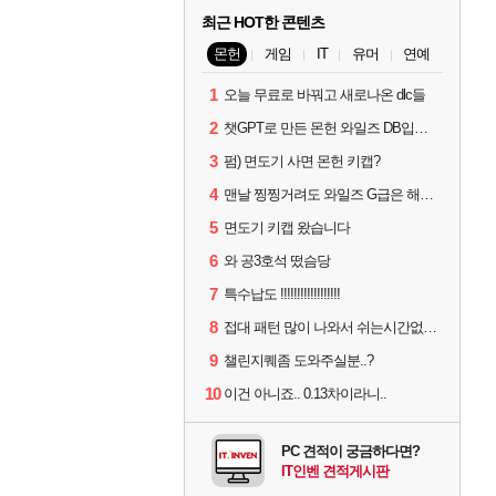
최근 HOT한 콘텐츠
몬헌
게임
IT
유머
연예
1
오늘 무료로 바꿔고 새로나온 dlc들
2
챗GPT로 만든 몬헌 와일즈 DB입니다.
3
펌) 면도기 사면 몬헌 키캡?
4
맨날 찡찡거려도 와일즈 G급은 해야하니까 접속 jpg
5
면도기 키캡 왔습니다
6
와 공3호석 떴슴당
7
특수납도 !!!!!!!!!!!!!!!!!!
8
접대 패턴 많이 나와서 쉬는시간없이 빡딜한것같은데..
9
챌린지퀘좀 도와주실분..?
10
이건 아니죠.. 0.13차이라니..
PC 견적이 궁금하다면?
IT인벤 견적게시판