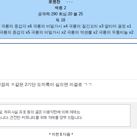
로젠찬
- - -
백룡 2
공격력:290 회심:20 불 25
독 18
]
극룡의 중갑각
x6
극룡의 비밀가시
x4
극룡의 질긴꼬리
x3
알티마 결정
x1
극룡의 중갑각
x5
극룡의 비밀가시
x2
극룡의 억센뿔
x2
극룡의 두툼비늘
x2
검의 ㅈ같은 2기단 도끼룩이 싫으면 이걸로 ㄱㄱ
이전
1
다음