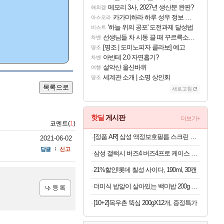
메모리 3사, 2027년 생산분 완판?
해외겜
카가미하라 하루 성우 정보 및 주요 필모
아스오라
'하늘 위의 공포' 도전과제 달성법
비스트
선생님들 차 시동 끌 때 꾸르륵소리나는데
차벤
[명조 | 도미노피자 콜라보] 예고
명조
아반테 2.0 자연흡기?
차벤
설악산 울산바위
여행
세계관 소개 | 소명 상인회
명조
목록으로
새로고침
핫딜
게시판
더보기+
코멘트(
1
)
[정품 AR] 삼성 액정보호필름 스크린 프로텍터 갤럭시S26 울트라, 2매입
2021-06-02
답글
신고
삼성 갤럭시 버즈4 버즈4프로 케이스 양은 냄비 커버
21%할인!롯데 칠성 사이다, 190ml, 30캔
더미식 밥알이 살아있는 백미밥 200g 24개 외 잡곡밥류,덮밥소스7종 외
등록
[10+2]목우촌 뚝심 200gX12개, 증정특가