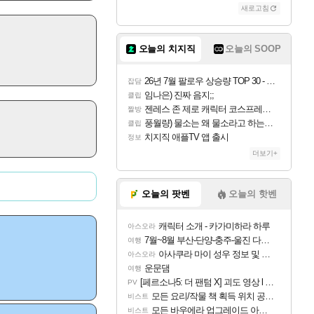
새로고침
오늘의 치지직
오늘의 SOOP
26년 7월 팔로우 상승량 TOP 30 - 월간 치지직
잡담
임나은) 진짜 음지;;
클립
젠레스 존 제로 캐릭터 코스프레한 꽁주
짤방
풍월량) 물소는 왜 물소라고 하는거야? 아! 그만 ㅋㅋ 알았어 ㅋㅋ
클립
치지직 애플TV 앱 출시
정보
더보기+
오늘의 팟벤
오늘의 핫벤
캐릭터 소개 - 카가미하라 하루
아스오라
7월~8월 부산-단양-충주-울진 다녀왔어요~
여행
아사쿠라 마이 성우 정보 및 주요 필모
아스오라
운문댐
여행
[페르소나5: 더 팬텀 X] 괴도 영상 l 타카마키 안·댄싱 스타
PV
모든 요리/작물 책 획득 위치 공략 (36개) - 미식가 도전과제
비스트
모든 바우에라 업그레이드 아이템 획득 위치 공략 (89개)
비스트