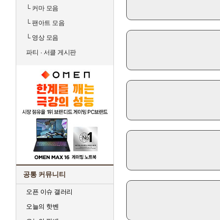
└
커마 모음
└
팬아트 모음
└
영상 모음
파티 · 서클 게시판
공통 커뮤니티
오픈 이슈 갤러리
오늘의 핫벤