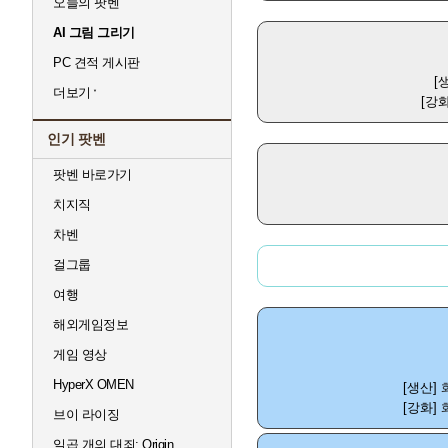
오늘의 팟벤
AI 그림 그리기
PC 견적 게시판
[
더보기
[강
인기 팟벤
팟벤 바로가기
치지직
차벤
걸그룹
여행
해외게임정보
게임 영상
HyperX OMEN
[생산]
[강화]
브이 라이징
일곱 개의 대죄: Origin