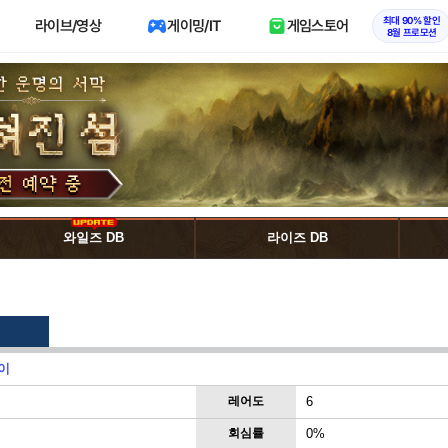
최대 90% 할인
라이브/영상
게이밍/IT
게임스토어
8월 프로모션
와일즈 DB
라이즈 DB
이
레어도
6
회심률
0%