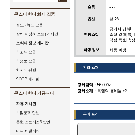
슬롯
- - -
몬스터 헌터 화제 집중
옵션
불 28
정보 · 뉴스 모음
공격력 강화III
장비 세팅(커스텀) 게시판
백룡스킬
속성 강화[불] I
약점 특효[속성
소식과 정보 게시판
파생 정보
화룡 파생
└
소식 모음
└
정보 모음
강화 소재
치지직 팟벤
SOOP 게시판
강화금액
56,000z
강화소재
옥염의 용비늘
x2
몬스터 헌터 커뮤니티
자유 게시판
└
질문과 답변
무기 트리
몬헌 스토리즈3 팟벤
미디어 갤러리