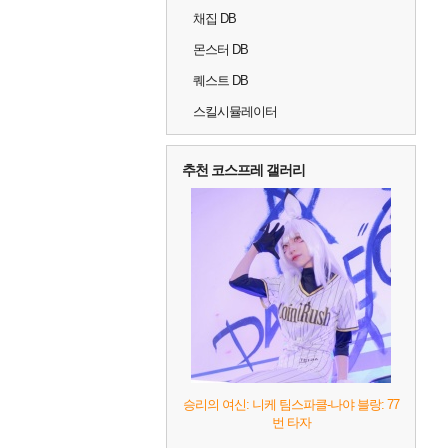
채집 DB
몬스터 DB
퀘스트 DB
스킬시뮬레이터
추천 코스프레 갤러리
승리의 여신: 니케 팀스파클-나야 블랑: 77
번 타자