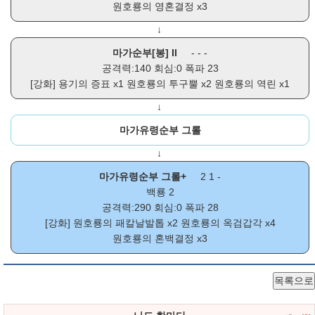
원호룡의 영혼결정
x3
↓
마가순부[봉] II
- - -
공격력:140 회심:0 폭파 23
[강화]
용기의 증표
x1
원호룡의 투구뿔
x2
원호룡의 역린
x1
↓
마가유령순부 그롤
↓
마가유령순부 그롤+
2 1 -
백룡 2
공격력:290 회심:0 폭파 28
[강화]
원호룡의 패칼날발톱
x2
원호룡의 옥검갑각
x4
원호룡의 혼백결정
x3
목록으로