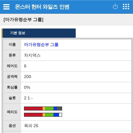
몬스터 헌터 와일즈
인벤
[마가유령순부 그롤]
기본 정보
마가유령순부 그롤
이름
차지액스
종류
6
레어도
200
공격력
0%
회심률
2 1 -
슬롯
예리도
폭파 26
옵션