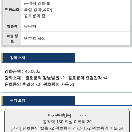
공격력 강화 III
속성 강화[폭파] II
백룡스킬
원호룡의 혼
유탄병
병종류
파생 정
원호룡 파생
보
강화 소재
강화금액
45,000z
강화소재
원호룡의 칼날발톱
x2
원호룡의 요검갑각
x4
원호룡의 혼결정
x3
원호룡의 자옥
x1
무기 트리
마가순부[봉] I
- - -
공격력:130 회심:0 폭파 20
[생산]
원호룡의 발톱
x2
원호룡의 검갑각
x2
원호룡의 비늘
x4