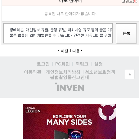
나도 한마디
코멘트(
0
)
등록된 나도 한마디가 없습니다.
이전
1
다음
로그인
PC화면
퀵링크
설정
청소년보호정책
이용약관
개인정보처리방침
▲
불법촬영물신고안내
(주)
인
벤