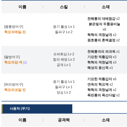
이름
스킬
소재
천혜룡의 대배첨갑
x2
붉은빛의 두툼용비늘
[몸통방어구]
용기 활성 Lv 1
x6
혁요의메일-진
돌파구 Lv 2
혁혁의 격창날개
x2
원호룡의 혼백결정
x2
천혜룡극의 파괴옥
x1
슈퍼회심 Lv 2
[팔방어구]
기묘한 적황갑각
x3
힘의 해방 Lv 2
혁요의암-역
혁혁의 격창날개
x3
[1]
공격 Lv 1
혜성의 용신옥
x1
기묘한 적황갑각
x6
용기 활성 Lv 1
[허리방어구]
연옥의 혁요액
x2
돌파구 Lv 1
혁요의코일-진
혁혁의 격창날개
x2
앙심 Lv 2
폭린룡의 폭선다발
x2
사용처 (무기)
이름
공격력
소재