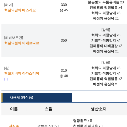
붉은빛의 두툼용비늘
x3
[해머]
330
천혜룡의 억센발톱
x4
혁절의강익 베스리오
용 45
혁혁의 격창날개
x3
혜성의 용신옥
x1
[강화]
혁혁의 격창날개
x3
[헤비보우건]
350
기묘한 적황갑각
x4
혁절의분익 아케르나르
천혜룡의 대배첨갑
x2
혜성의 용신옥
x1
[강화]
[활]
혁혁의 격창날개
x3
310
혁절의비익 아가스티야
기묘한 적황갑각
x4
용 48
천혜룡의 억센발톱
x2
[1]
혜성의 용신옥
x1
사용처 (장식품)
이름
스킬
생산소재
명왕원주
x 5
광식주
광룡증[식] Lv1
천회룡의 파괴옥
x 1