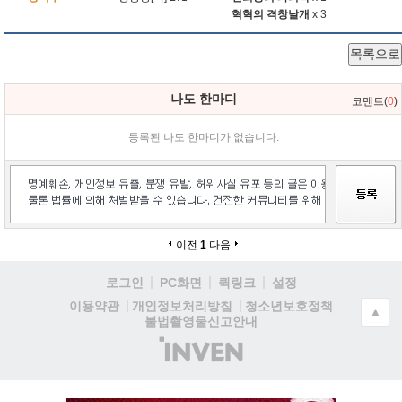
혁혁의 격창날개
x 3
목록으로
나도 한마디
코멘트(
0
)
등록된 나도 한마디가 없습니다.
이전
1
다음
로그인
PC화면
퀵링크
설정
청소년보호정책
이용약관
개인정보처리방침
▲
불법촬영물신고안내
(주)
인
벤