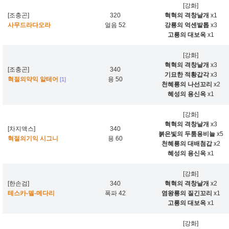
[강화]
[조충곤]
320
혁혁의 격창날개
x1
사무드라다오라
얼음 52
강룡의 억센발톱
x3
고룡의 대보옥
x1
[강화]
혁혁의 격창날개
x3
[조충곤]
340
기묘한 적황갑각
x3
혁절의약익 알테어
용 50
[1]
천혜룡의 나선꼬리
x2
혜성의 용신옥
x1
[강화]
혁혁의 격창날개
x3
[차지액스]
340
붉은빛의 두툼용비늘
x5
혁절의기익 시그니
용 60
천혜룡의 대배첨갑
x2
혜성의 용신옥
x1
[강화]
[한손검]
340
혁혁의 격창날개
x2
테스카-델-메다리
폭파 42
염왕룡의 질긴꼬리
x1
고룡의 대보옥
x1
[강화]