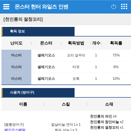
몬스터 헌터 와일즈
인벤
[천인룡의 절창꼬리]
획득 정보
난이도
몬스터
획득방법
개수
획득률
마스터
셀레기오스
꼬리 갈무리
1
75%
마스터
셀레기오스
타겟
1
8%
마스터
셀레기오스
포획
1
10%
사용처 (방어구)
이름
스킬
소재
천인룡의 파인
x4
천인룡의 참인비늘
x2
[몸통방어구]
칼날비늘 연마 Lv 1
천인룡의 절창꼬리
x1
레기오스메일
회피 성능 Lv 3