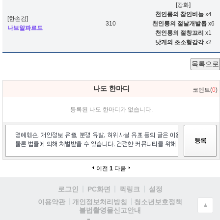
[강화]
천인룡의 참인비늘
x4
[한손검]
310
천인룡의 절날개발톱
x6
나브알파르드
천인룡의 절창꼬리
x1
낫게의 초소형갑각
x2
목록으로
나도 한마디
코멘트(
0
)
등록된 나도 한마디가 없습니다.
이전
1
다음
로그인
PC화면
퀵링크
설정
청소년보호정책
이용약관
개인정보처리방침
▲
불법촬영물신고안내