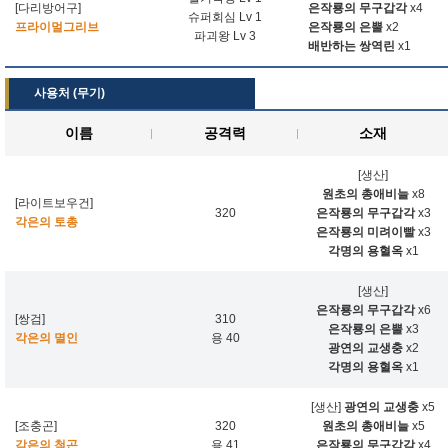
[다리방어구]
은작룡의 무구갑각
x4
슈퍼회심 Lv 1
프라이멀그리브
은작룡의 은뿔
x2
파괴왕 Lv 3
배반하는 쌍역린
x1
사용처 (무기)
이름
공격력
소재
[생산]
원초의 총애비늘
x8
[라이트보우건]
320
은작룡의 무구갑각
x3
각은의 토총
은작룡의 미려이빨
x3
각명의 용혈옥
x1
[생산]
은작룡의 무구갑각
x6
[쌍검]
310
은작룡의 은뿔
x3
각은의 멸인
용 40
광연의 교생충
x2
각명의 용혈옥
x1
[생산]
광연의 교생충
x5
[조충곤]
320
원초의 총애비늘
x5
각은의 척곤
용 41
은작룡의 무구갑각
x4