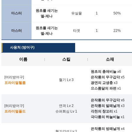
원초를 새기는
마스터
유실물
1
50%
멜-제나
원초를 새기는
마스터
타겟
1
22%
멜-제나
사용처 (방어구)
이름
스킬
소재
원초의 총애비늘
x6
[머리방어구]
은작룡의 무구갑각
x5
혈기 Lv 3
프라이멀헬름
광연의 교생충
x3
으스름달의 파편
x1
은작룡의 무구갑각
x6
[허리방어구]
연격 Lv 2
은작룡의 발패날개
x3
프라이멀폴드
슈퍼회심 Lv 1
각천의 창꼬리
x1
극다룡의 하늘비늘
x1
은작룡의 방패날개
x4
혈기각성 Lv 1