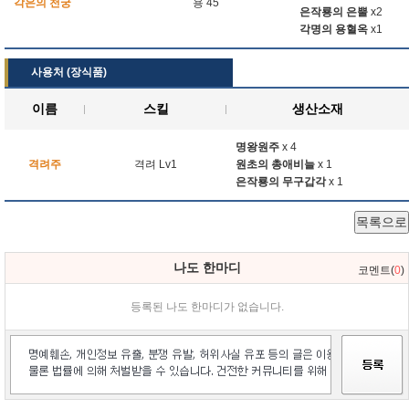
각은의 천궁
용 45
은작룡의 은뿔
x2
각명의 용혈옥
x1
사용처 (장식품)
이름
스킬
생산소재
명왕원주
x 4
격려주
격려 Lv1
원초의 총애비늘
x 1
은작룡의 무구갑각
x 1
목록으로
나도 한마디
코멘트(
0
)
등록된 나도 한마디가 없습니다.