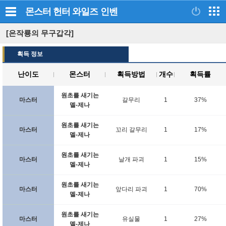
몬스터 헌터 와일즈
인벤
[은작룡의 무구갑각]
획득 정보
난이도
몬스터
획득방법
개수
획득률
원초를 새기는
마스터
갈무리
1
37%
멜-제나
원초를 새기는
마스터
꼬리 갈무리
1
17%
멜-제나
원초를 새기는
마스터
날개 파괴
1
15%
멜-제나
원초를 새기는
마스터
앞다리 파괴
1
70%
멜-제나
원초를 새기는
마스터
유실물
1
27%
멜-제나