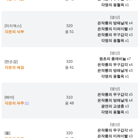
각명의 용혈옥
x1
[생산]
은작룡의 방패날개
x4
[차지액스]
320
은작룡의 미려이빨
x3
각은의 삭부
용 51
은작룡의 무구갑각
x3
각명의 용혈옥
x1
[생산]
원초의 총애비늘
x7
[한손검]
320
은작룡의 무구갑각
x4
각은의 쇄검
용 41
은작룡의 방패날개
x3
각명의 용혈옥
x1
[생산]
은작룡의 무구갑각
x5
[해머]
310
은작룡의 방패날개
x4
각은의 파추
용 48
[1]
광연의 교생충
x3
각명의 용혈옥
x1
[생산]
은작룡의 무구갑각
x6
[활]
320
은작룡의 미려이빨
x3