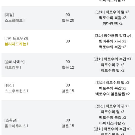
아이시스메탈
x1
[강화]
백토수의 털
x3
[대검]
90
백토수의 복갑
x2
스노클래드 I
얼음 20
커다란 뼈
x2
[강화]
빙아룡의 갑각
x4
[라이트보우건]
80
빙아룡의 가시
x3
블리자드캐논 I
백토수의 복갑
x2
[강화]
백토수의 복갑
x3
[슬래시액스]
90
백토수의 귀
x2
백토검부 I
얼음 12
백토수의 털
x2
[강화]
백토수의 털
x3
[쌍검]
80
백토수의 복갑
x2
스노우트윈스 I
얼음 15
백토수의 얼음발톱
x2
[생산]
백토수의 귀
x1
백토수의 털
x3
백토수의 복갑
x2
[조충곤]
80
아이시스메탈
x2
울크아우리스 I
얼음 15
[강화]
백토수의 복갑
x1
백토수의 털
x3