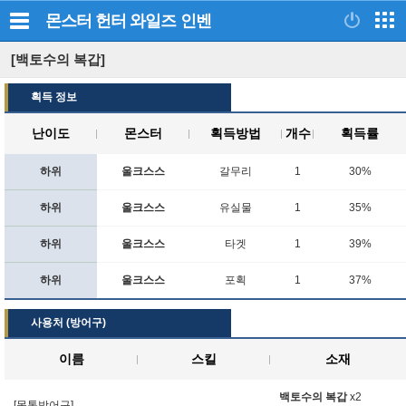
몬스터 헌터 와일즈
인벤
[백토수의 복갑]
획득 정보
난이도
몬스터
획득방법
개수
획득률
하위
울크스스
갈무리
1
30%
하위
울크스스
유실물
1
35%
하위
울크스스
타겟
1
39%
하위
울크스스
포획
1
37%
사용처 (방어구)
이름
스킬
소재
백토수의 복갑
x2
[몸통방어구]