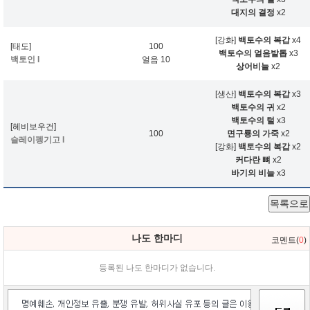
대지의 결정
x2
[강화]
백토수의 복갑
x4
[태도]
100
백토수의 얼음발톱
x3
백토인 I
얼음 10
상어비늘
x2
[생산]
백토수의 복갑
x3
백토수의 귀
x2
백토수의 털
x3
[헤비보우건]
100
면구룡의 가죽
x2
슬레이펭기고 I
[강화]
백토수의 복갑
x2
커다란 뼈
x2
바기의 비늘
x3
목록으로
나도 한마디
코멘트(
0
)
등록된 나도 한마디가 없습니다.