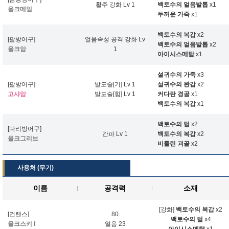
활주 강화 Lv 1
백토수의 얼음발톱
x1
울크메일
두꺼운 가죽
x1
백토수의 복갑
x2
[팔방어구]
얼음속성 공격 강화 Lv
백토수의 얼음발톱
x2
울크암
1
아이시스메탈
x1
설귀수의 가죽
x3
[팔방어구]
발도술[기] Lv 1
설귀수의 완갑
x2
고샤암
발도술[힘] Lv 1
커다란 경골
x1
백토수의 복갑
x1
백토수의 털
x2
[다리방어구]
간파 Lv 1
백토수의 복갑
x2
울크그리브
비틀린 괴골
x2
사용처 (무기)
이름
공격력
소재
[강화]
백토수의 복갑
x2
[건랜스]
80
백토수의 털
x4
울크스키 I
얼음 23