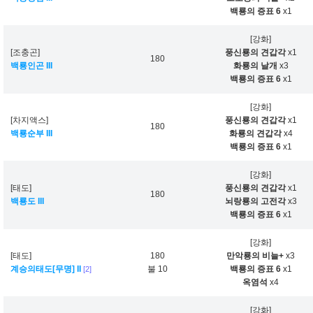
백룡의 증표 6
x1
[강화]
[조충곤]
풍신룡의 견갑각
x1
180
백룡인곤 III
화룡의 날개
x3
백룡의 증표 6
x1
[강화]
[차지액스]
풍신룡의 견갑각
x1
180
백룡순부 III
화룡의 견갑각
x4
백룡의 증표 6
x1
[강화]
[태도]
풍신룡의 견갑각
x1
180
백룡도 III
뇌랑룡의 고전각
x3
백룡의 증표 6
x1
[강화]
[태도]
180
만악룡의 비늘+
x3
계승의태도[무명] II
불 10
백룡의 증표 6
x1
[2]
옥염석
x4
[강화]