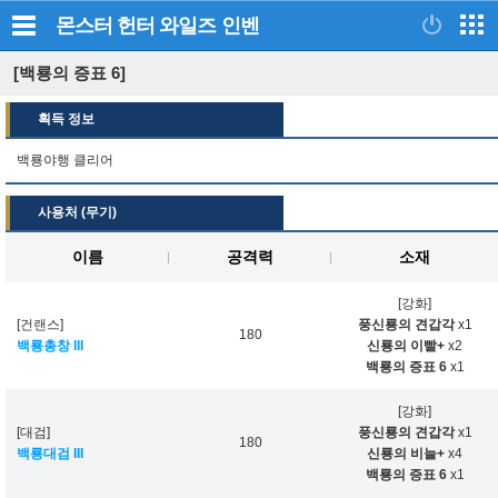
몬스터 헌터 와일즈
인벤
[백룡의 증표 6]
획득 정보
백룡야행 클리어
사용처 (무기)
이름
공격력
소재
[강화]
[건랜스]
풍신룡의 견갑각
x1
180
백룡총창 III
신룡의 이빨+
x2
백룡의 증표 6
x1
[강화]
[대검]
풍신룡의 견갑각
x1
180
백룡대검 III
신룡의 비늘+
x4
백룡의 증표 6
x1