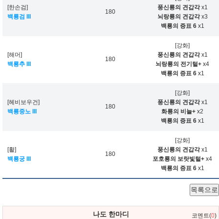
[한손검]
풍신룡의 견갑각
x1
180
백룡검 III
뇌랑룡의 견갑각
x3
백룡의 증표 6
x1
[강화]
[해머]
풍신룡의 견갑각
x1
180
백룡추 III
뇌랑룡의 전기털+
x4
백룡의 증표 6
x1
[강화]
[헤비보우건]
풍신룡의 견갑각
x1
180
백룡중노 III
화룡의 비늘+
x2
백룡의 증표 6
x1
[강화]
[활]
풍신룡의 견갑각
x1
180
백룡궁 III
포호룡의 보랏빛털+
x4
백룡의 증표 6
x1
목록으로
나도 한마디
코멘트(
0
)