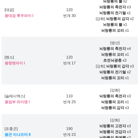
뇌랑룡의 뿔
x2
뇌랑룡의 축전각
x3
[대검]
120
뇌랑룡의 전기털
x1
왕대검 후우라이 I
번개 30
[강화]
뇌랑룡의 갑각
x2
뇌랑룡의 뿔
x1
뇌랑룡의 꼬리
x1
[생산]
뇌랑룡의 축전각
x4
뇌랑룡의 꼬리
x1
[랜스]
120
초전뇌광충
x3
왕창텐라이 I
번개 17
[강화]
뇌랑룡의 갑각
x3
뇌랑룡의 전기털
x2
뇌랑룡의 꼬리
x1
[강화]
[슬래시액스]
110
뇌랑룡의 축전각
x3
왕검부 라이덴 I
번개 25
뇌랑룡의 꼬리
x1
뇌랑룡의 갑각
x3
[강화]
뇌랑룡의 고전각
x3
[조충곤]
190
뇌랑룡의 견갑각
x3
왕곤 이나즈마 II
번개 23
뇌랑룡의 첨예뿔
x2