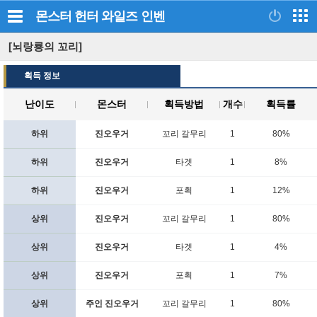
몬스터 헌터 와일즈
인벤
[뇌랑룡의 꼬리]
획득 정보
난이도
몬스터
획득방법
개수
획득률
하위
진오우거
꼬리 갈무리
1
80%
하위
진오우거
타겟
1
8%
하위
진오우거
포획
1
12%
상위
진오우거
꼬리 갈무리
1
80%
상위
진오우거
타겟
1
4%
상위
진오우거
포획
1
7%
상위
주인 진오우거
꼬리 갈무리
1
80%