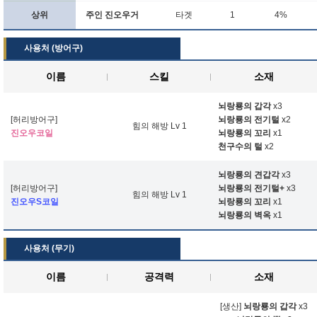
상위
주인 진오우거
타겟
1
4%
사용처 (방어구)
이름
스킬
소재
뇌랑룡의 갑각
x3
[허리방어구]
뇌랑룡의 전기털
x2
힘의 해방 Lv 1
진오우코일
뇌랑룡의 꼬리
x1
천구수의 털
x2
뇌랑룡의 견갑각
x3
[허리방어구]
뇌랑룡의 전기털+
x3
힘의 해방 Lv 1
진오우S코일
뇌랑룡의 꼬리
x1
뇌랑룡의 벽옥
x1
사용처 (무기)
이름
공격력
소재
[생산]
뇌랑룡의 갑각
x3