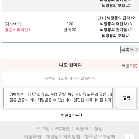
뇌랑룡의 꼬리
x2
[강화]
뇌랑룡의 갑각
x2
[차지액스]
120
뇌랑룡의 축전각
x3
왕순부 라이먼 I
번개 20
뇌랑룡의 전기털
x2
뇌랑룡의 꼬리
x1
목록으로
나도 한마디
코멘트(
0
)
등록된 나도 한마디가 없습니다.
이전
1
다음
로그인
PC화면
퀵링크
설정
청소년보호정책
이용약관
개인정보처리방침
▲