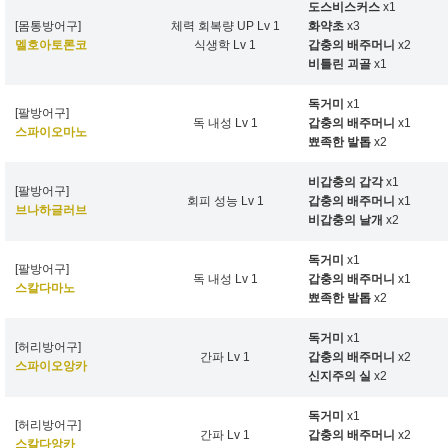
도스비스커스
x1
[몸통방어구]
체력 회복량 UP Lv 1
화약초
x3
멜호아토론코
식생학 Lv 1
갑충의 배주머니
x2
비틀린 괴골
x1
독거미
x1
[팔방어구]
독 내성 Lv 1
갑충의 배주머니
x1
스파이오마노
뾰족한 발톱
x2
비갑충의 갑각
x1
[팔방어구]
회피 성능 Lv 1
갑충의 배주머니
x1
브나하글러브
비갑충의 날개
x2
독거미
x1
[팔방어구]
독 내성 Lv 1
갑충의 배주머니
x1
스칼다마노
뾰족한 발톱
x2
독거미
x1
[허리방어구]
간파 Lv 1
갑충의 배주머니
x2
스파이오앙카
신지주의 실
x2
독거미
x1
[허리방어구]
간파 Lv 1
갑충의 배주머니
x2
스칼다앙카