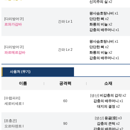
신지주의 실
x2
왕사슴호랑나비
x1
[다리방어구]
단단한 뼈
x2
간파 Lv 1
르와가감바
화룡의 비늘
x2
갑충의 배주머니
x1
왕사슴호랑나비
x1
[다리방어구]
단단한 뼈
x2
간파 Lv 2
파르메르감바
화룡의 비늘
x2
갑충의 배주머니
x1
사용처 (무기)
이름
공격력
소재
[생산]
비갑충의 갑각
x2
[수렵피리]
60
갑충의 배주머니
x1
세로비세로 I
대지의 결정
x2
[생산]
용골[중]
x3
[조충곤]
90
갑충의 큰턱
x2
오르타덴트 I
갑충의 배주머니
x2