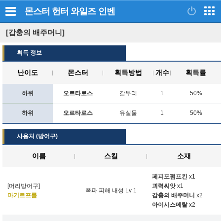
몬스터 헌터 와일즈
인벤
[갑충의 배주머니]
획득 정보
난이도
몬스터
획득방법
개수
획득률
하위
오르타로스
갈무리
1
50%
하위
오르타로스
유실물
1
50%
사용처 (방어구)
이름
스킬
소재
페피포펌프킨
x1
[머리방어구]
괴력씨앗
x1
폭파 피해 내성 Lv 1
마기르프롤
갑충의 배주머니
x2
아이시스메탈
x2