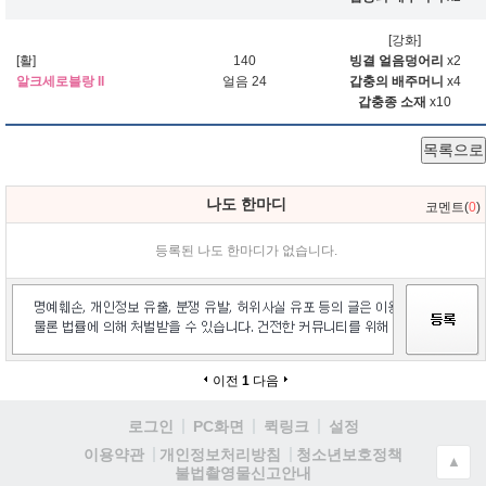
[강화]
[활]
140
빙결 얼음덩어리
x2
알크세로블랑 II
얼음 24
갑충의 배주머니
x4
갑충종 소재
x10
목록으로
나도 한마디
코멘트(
0
)
등록된 나도 한마디가 없습니다.
이전
1
다음
로그인
PC화면
퀵링크
설정
청소년보호정책
이용약관
개인정보처리방침
▲
불법촬영물신고안내