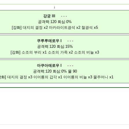
↓
강궁 III
- - -
공격력:120 회심:0%
[강화]
대지의 결정
x2
마카라이트광석
x2
철광석
x5
쿠루루애로우 I
- - -
공격력:120 회심:15%
[강화]
소조의 부리
x1
소조의 가죽
x2
소조의 비늘
x3
아쿠아애로우 I
- - -
공격력:120 회심:0% 물 90
강화]
대지의 결정
x3
이어룡의 갑각
x1
이어룡의 비늘
x3
물주머니
x1