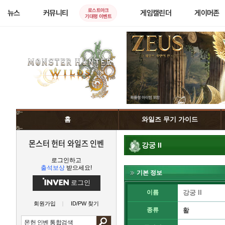
로스트아크
뉴스
커뮤니티
게임캘린더
게이머존
기대평 이벤트
홈
와일즈 무기 가이드
몬스터 헌터 와일즈 인벤
강궁 II
로그인하고
출석보상
받으세요!
기본 정보
로그인
이름
강궁 II
회원가입
ID/PW 찾기
종류
활