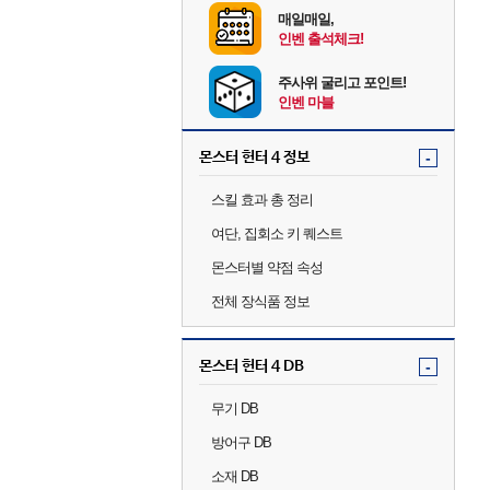
매일매일,
인벤 출석체크!
주사위 굴리고 포인트!
인벤 마블
몬스터 헌터 4 정보
-
스킬 효과 총 정리
여단, 집회소 키 퀘스트
몬스터별 약점 속성
전체 장식품 정보
몬스터 헌터 4 DB
-
무기 DB
방어구 DB
소재 DB