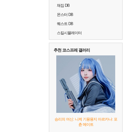
채집 DB
몬스터 DB
퀘스트 DB
스킬시뮬레이터
추천 코스프레 갤러리
승리의 여신: 니케 기묭묭지 아르카나: 포
츈 메이트