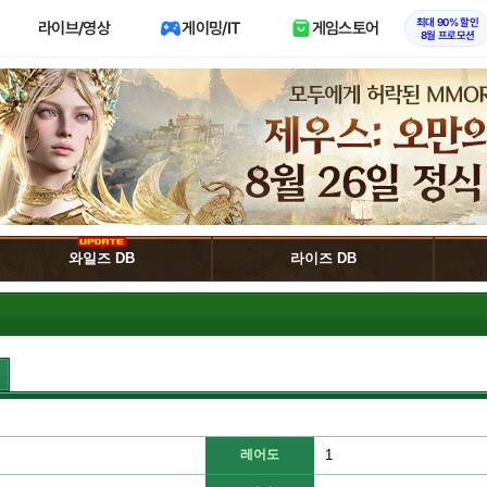
최대 90% 할인
라이브/영상
게이밍/IT
게임스토어
8월 프로모션
와일즈 DB
라이즈 DB
레어도
1