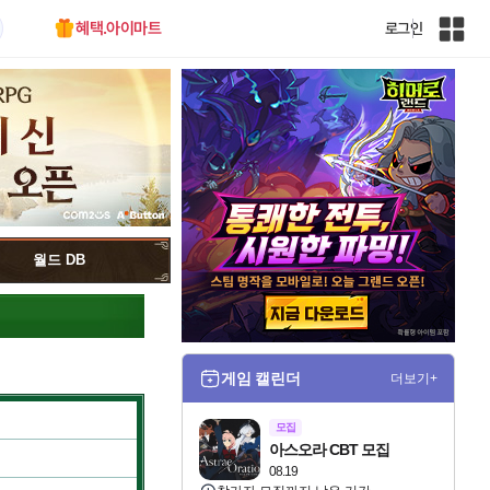
혜택.아이마트
로그인
인
벤
전
체
사
이
트
맵
월드 DB
게임 캘린더
더보기+
모집
아스오라 CBT 모집
08.19