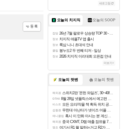
새로고침
오늘의 치지직
오늘의 SOOP
26년 7월 팔로우 상승량 TOP 30 - 월간 치지직
잡담
등록
치지직 애플TV 앱 출시
정보
룩삼 니니 초대석 안내
정보
봉누도2 두 번째 티저 - 일상
클립
2026 치지직 이리대회 오픈컵 안내
정보
더보기+
오늘의 팟벤
오늘의 핫벤
스위치2판 ‘몬헌 와일즈’, 30~40fps 목표 추정
해외겜
8월 28일 넷플릭스에서 예고편 공개 예정
GTA6
모든 요리/작물 책 획득 위치 공략 (36개) - 미식가 도전과제
비스트
무한대 아난타가 넷이즈 어플 달력에 일정 등록
섭컬겜
혹시 이 만화 아시는 분 계신가요
애니클립
중국 CXMT, D램 매출 점유율 7%…글로벌 4위로 부상
해외겜
여기서 R1 뭘 말하는거고 R2가 뭘말하는걸까요?
명조