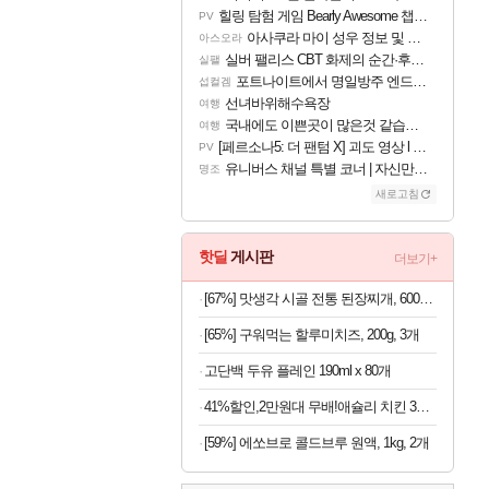
힐링 탐험 게임 Bearly Awesome 챕터 1 트레일러
PV
아사쿠라 마이 성우 정보 및 주요 필모
아스오라
실버 팰리스 CBT 화제의 순간·후기 모음
실팰
포트나이트에서 명일방주 엔드필드 [펠리카] 판매 예정
섭컬겜
선녀바위해수욕장
여행
국내에도 이쁜곳이 많은것 같습니다
여행
[페르소나5: 더 팬텀 X] 괴도 영상 l 타카마키 안·댄싱 스타
PV
유니버스 채널 특별 코너 | 자신만의 스타일
명조
새로고침
핫딜
게시판
더보기+
[67%] 맛생각 시골 전통 된장찌개, 600g, 5개
[65%] 구워먹는 할루미치즈, 200g, 3개
고단백 두유 플레인 190ml x 80개
41%할인,2만원대 무배!애슐리 치킨 3종 세트, 치킨너겟 1kg + 통살치킨 500g + 닭강정 500g, 1세트
[59%] 에쏘브로 콜드브루 원액, 1kg, 2개