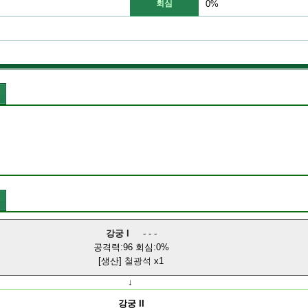
회심
0%
병
강궁 I
- - -
공격력:96 회심:0%
[생산]
철광석
x1
↓
강궁 II