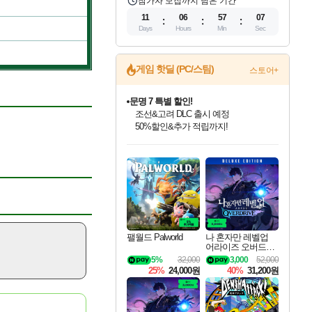
참가자 모집까지 남은 기간
11
06
57
06
Days
Hours
Min
Sec
게임 핫딜 (PC/스팀)
스토어+
마블 투혼 파이팅 소울즈 정식출시!
마블 히어로 총 출동&화려한 격투!
네이버 포인트 혜택까지!
인벤게임즈 8월 특별 할인!
드래곤소드: 어웨이크닝 입점!
문명 7 특별 할인!
귀무자: 검의 길 예약 판매 중!
비스트 오브 리인카네이션 정식 출시!
커세어 코브 출시 기념 할인!
더 렐릭 퍼스트 가디언 정식 출시
베데스다 40주년 기념 할인 중!
캡콤 프렌차이즈 할인 진행 중!
캡콤 일부 상품 상시 할인
스타워즈 은하계 레이서
로블록스 기프트 카드 공식 입점
인기 퍼블리셔 모음!
스팀으로 만나는 드래곤소드!
조선&고려 DLC 출시 예정
10% 할인과
게임프릭 신작 IP
해적'섬'을 발전시키자!
설화x하드코어 액션!
베데스다의 명작들을
몬헌, 바하 등 인기 IP를
몬헌 와일즈 & 드래곤즈 도그마2
인벤게임즈에서 10% 추가 적립
Robux를 가장 안전하고
최대 90% 할인가를 만나보세요!
네이버혜택과 함께 만나보세요!
50%할인&추가 적립까지!
이니&베니 혜택까지!
네이버 혜택가와 함께 예약하세요!
할인&네이버혜택으로 만나보세요!
네이버페이 혜택과 만나보세요!
40주년 프로모션으로 만나보세요!
할인가에 만나보세요!
일부 에디션 상시 할인!
혜택으로 예약 판매 중
편안하게 충전하세요
팰월드 Palworld
나 혼자만 레벨업
어라이즈 오버드라
이브 디럭스 에디션
5%
32,000
3,000
52,000
Solo Leveling Arise
25%
24,000원
40%
31,200원
Overdrive Deluxe Edi
tion