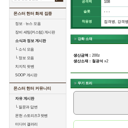
공격력
108
슬롯
- - -
몬스터 헌터 화제 집중
착용병
접격병, 강격
정보 · 뉴스 모음
장비 세팅(커스텀) 게시판
강화 소재
소식과 정보 게시판
└
소식 모음
생산금액
200z
└
정보 모음
생산소재
철광석
x2
치지직 팟벤
SOOP 게시판
무기 트리
몬스터 헌터 커뮤니티
자유 게시판
└
질문과 답변
몬헌 스토리즈3 팟벤
미디어 갤러리