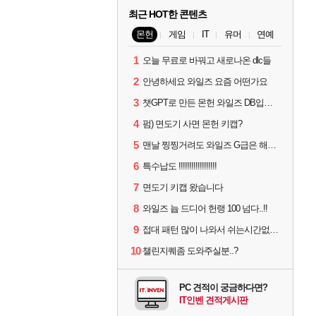
최근 HOT한 콘텐츠
몬헌
게임
IT
유머
연예
1
오늘 무료로 바꿔고 새로나온 dlc들
2
안녕하세요 와일즈 요즘 어떤가요
3
챗GPT로 만든 몬헌 와일즈 DB입니다.
4
펌) 면도기 사면 몬헌 키캡?
5
맨날 찡찡거려도 와일즈 G급은 해야하니까 접속 jpg
6
특수납도 !!!!!!!!!!!!!!!!!!
7
면도기 키캡 왔습니다
8
와일즈 늅 드디어 헌랭 100 넘다..!!
9
접대 패턴 많이 나와서 쉬는시간없이 빡딜한것같은데..
10
챌린지퀘좀 도와주실분..?
PC 견적이 궁금하다면?
IT인벤 견적게시판