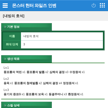
몬스터 헌터 와일즈
인벤
[내빙의 호석]
기본 정보
이름
내빙의 호석
최대 단계
3
생산 재료
Lv.1
풍표룡의 역린
x1
풍표룡의 발톱
x2
심해의 결정
x3
수정원석
x1
Lv.2
용옥
x1
풍표룡의 첨예발톱
x2
심해의 결정
x4
정정원석
x1
Lv.3
용기의 증표G
x1
풍표룡의 보옥
x1
동결주머니
x3
환정원석
x1
스킬 상세