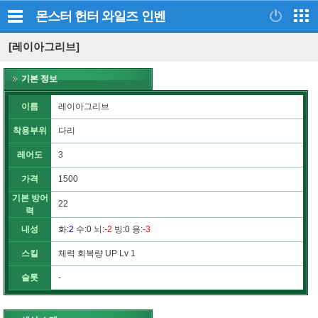
몬스터 헌터 와일즈
인벤
[레이아그리브]
기본 정보
이름
레이아그리브
착용부위
다리
레어도
3
가격
1500
기본 방어
22
력
내성
화
:
2
수
:0
뇌
:
-2
빙
:0
용
:
-3
스킬
체력 회복량 UP Lv 1
슬롯
-