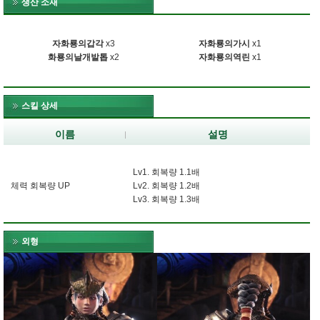
생산 소재
자화룡의갑각
x3
자화룡의가시
x1
화룡의날개발톱
x2
자화룡의역린
x1
스킬 상세
이름
설명
Lv1. 회복량 1.1배
체력 회복량 UP
Lv2. 회복량 1.2배
Lv3. 회복량 1.3배
외형