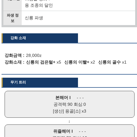
용 조종의 달인
파생 정
신룡 파생
보
강화 소재
강화금액
28,000z
강화소재
신룡의 검은털+
x5
신룡의 이빨+
x2
신룡의 골수
x1
무기 트리
본해머 I
- - -
공격력:90 회심:0
[생산]
용골[소]
x3
↓
위즐해머 I
- - -