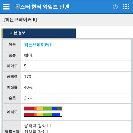
몬스터 헌터 와일즈
인벤
[히든브레이커 II]
기본 정보
히든브레이커 II
이름
해머
종류
5
레어도
170
공격력
40%
회심률
2 - -
슬롯
예리도
공격력 강화 III
회심률 강화 I
백룡스킬