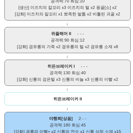
공격력:70 회심:10
[생산]
이즈치의 칼꼬리
x3
이즈치의 털
x2
용골[소]
x2
[강화]
이즈치의 칼꼬리
x1
뾰족한 발톱
x2
비틀린 괴골
x2
↓
위즐해머 II
- - -
공격력:90 회심:12
[강화]
겸유룡의 가죽
x2
겸유룡의 털
x2
겸유룡 소재
x8
↓
히든브레이커 I
- - -
공격력:130 회심:40
[강화]
신룡의 검은털
x3
신룡의 비늘
x3
신룡의 이빨
x2
↓
히든브레이커 II
↓
야행퇴[상음]
2 - -
공격력:180 회심:45
[강화]
굉룡의 이빨+
x2
신룡의 연수
x1
신룡 상위 소재
x15