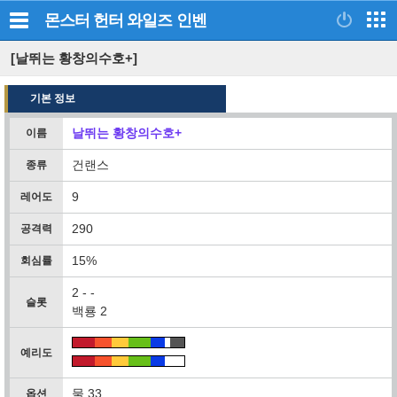
몬스터 헌터 와일즈
인벤
[날뛰는 황창의수호+]
기본 정보
날뛰는 황창의수호+
이름
건랜스
종류
9
레어도
290
공격력
15%
회심률
2 - -
슬롯
백룡 2
예리도
물 33
옵션