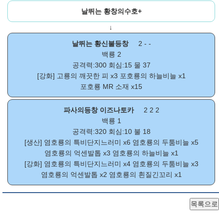
날뛰는 황창의수호+
↓
날뛰는 황신불등창
2 - -
백룡 2
공격력:300 회심:15 물 37
[강화]
고룡의 깨끗한 피
x3
포호룡의 하늘비늘
x1
포호룡 MR 소재
x15
파사의등창 이즈나토카
2 2 2
백룡 1
공격력:320 회심:10 불 18
[생산]
염호룡의 특비단지느러미
x6
염호룡의 두툼비늘
x5
염호룡의 억센발톱
x3
염호룡의 하늘비늘
x1
[강화]
염호룡의 특비단지느러미
x4
염호룡의 두툼비늘
x3
염호룡의 억센발톱
x2
염호룡의 흰질긴꼬리
x1
목록으로