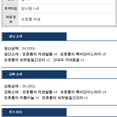
방사형 Lv5
포격타입
파생 정
포호룡 파생
보
생산 소재
생산금액
54,000z
생산소재
포호룡의 억센발톱
x6
포호룡의 특비단지느러미
x6
포호룡의 보랏빛질긴꼬리
x2
고대의 거대용골
x1
강화 소재
강화금액
36,000z
강화소재
포호룡의 억센발톱
x4
포호룡의 특비단지느러미
x4
포호룡의 두툼비늘
x3
포호룡의 보랏빛질긴꼬리
x1
무기 트리