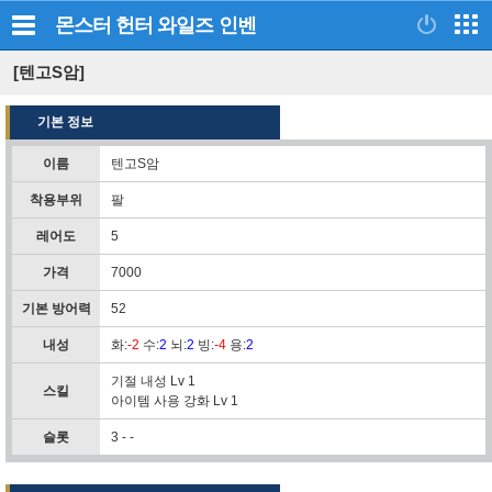
몬스터 헌터 와일즈
인벤
[텐고S암]
기본 정보
이름
텐고S암
착용부위
팔
레어도
5
가격
7000
기본 방어력
52
내성
화
:
-2
수
:
2
뇌
:
2
빙
:
-4
용
:
2
기절 내성 Lv 1
스킬
아이템 사용 강화 Lv 1
슬롯
3 - -