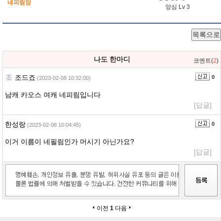
네피림암
앙심 Lv 3
목록으로
나도 한마디
코멘트(
2
)
조드죠
0
(2023-02-08 10:32:00)
남캐 카오스 여캐 네피림입니다
[답글]
한성랑
0
(2023-02-08 10:04:45)
이거 이름이 네필림인가 머시기 아닌가요?
[답글]
이전
1
다음