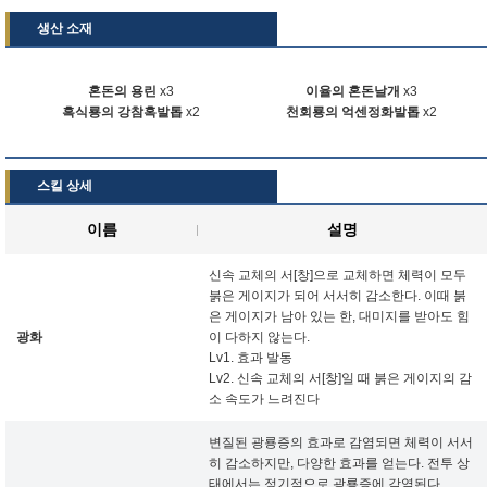
생산 소재
혼돈의 용린
x3
이율의 혼돈날개
x3
흑식룡의 강참혹발톱
x2
천회룡의 억센정화발톱
x2
스킬 상세
이름
설명
신속 교체의 서[창]으로 교체하면 체력이 모두
붉은 게이지가 되어 서서히 감소한다. 이때 붉
은 게이지가 남아 있는 한, 대미지를 받아도 힘
광화
이 다하지 않는다.
Lv1. 효과 발동
Lv2. 신속 교체의 서[창]일 때 붉은 게이지의 감
소 속도가 느려진다
변질된 광룡증의 효과로 감염되면 체력이 서서
히 감소하지만, 다양한 효과를 얻는다. 전투 상
태에서는 정기적으로 광룡증에 감염된다.