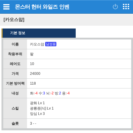
몬스터 헌터 와일즈
인벤
[카오스암]
기본 정보
이름
카오스암
남성용
착용부위
팔
레어도
10
가격
24000
기본 방어력
118
내성
화
:
-4
수
:
3
뇌
:
-2
빙
:
2
용
:
-4
광화 Lv 1
스킬
광룡증[식] Lv 1
앙심 Lv 3
슬롯
3 - -