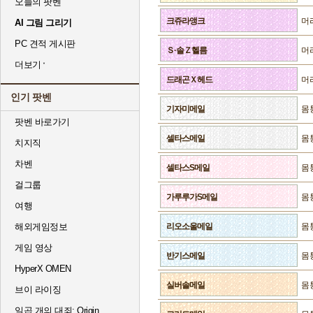
오늘의 팟벤
크쥬라앵크
머
AI 그림 그리기
PC 견적 게시판
Ｓ·솔Ｚ헬름
머
더보기
드래곤Ｘ헤드
머
인기 팟벤
기자미메일
몸
팟벤 바로가기
셀타스메일
몸
치지직
차벤
셀타스S메일
몸
걸그룹
가루루가S메일
몸
여행
해외게임정보
리오소울메일
몸
게임 영상
반기스메일
몸
HyperX OMEN
실버솔메일
몸
브이 라이징
일곱 개의 대죄: Origin