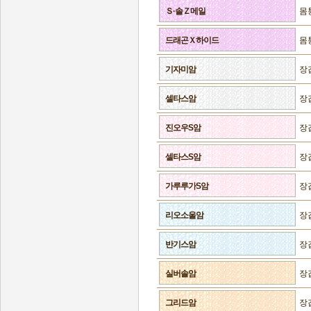
Ｓ·솔Ｚ메일
몸
드래곤Ｘ하이드
몸
기자미암
장
셀타스암
장
진오우S암
장
셀타스S암
장
가루루가S암
장
리오소울암
장
반기스암
장
실버솔암
장
그리드암
장