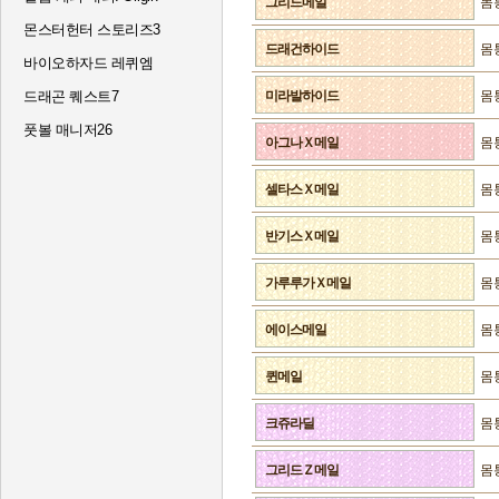
그리드메일
몸
몬스터헌터 스토리즈3
드래건하이드
몸
바이오하자드 레퀴엠
드래곤 퀘스트7
미라발하이드
몸
풋볼 매니저26
아그나Ｘ메일
몸
셀타스Ｘ메일
몸
반기스Ｘ메일
몸
가루루가Ｘ메일
몸
에이스메일
몸
퀸메일
몸
크쥬라딜
몸
그리드Ｚ메일
몸