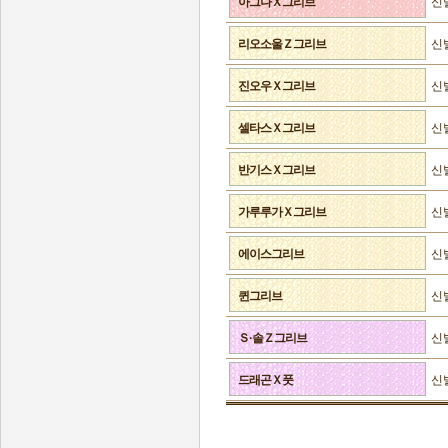
아그나Ｘ그리브
신
리오소울Ｚ그리브
신
진오우Ｘ그리브
신
셀타스Ｘ그리브
신
반기스Ｘ그리브
신
가루루가Ｘ그리브
신
에이스그리브
신
퀸그리브
신
Ｓ·솔Ｚ그리브
신
드래곤Ｘ풋
신