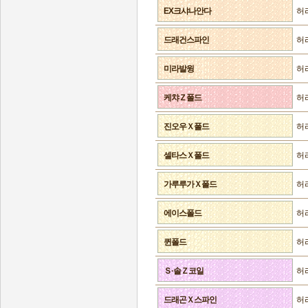
EX크샤나안다
허
드래건스파인
허
미라발윙
허
케챠Ｚ폴드
허
진오우Ｘ폴드
허
셀타스Ｘ폴드
허
가루루가Ｘ폴드
허
에이스폴드
허
퀸폴드
허
Ｓ·솔Ｚ코일
허
드래곤Ｘ스파인
허