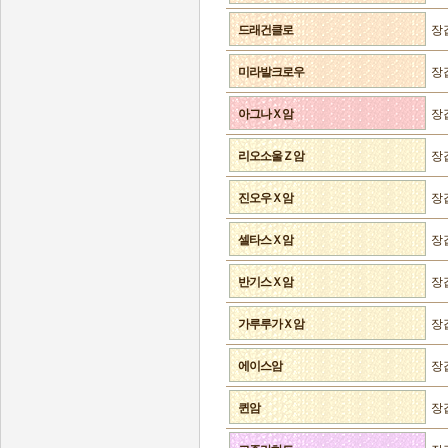
드래건클로
장
미라발크로우
장
아그나Ｘ암
장
리오소울Ｚ암
장
진오우Ｘ암
장
셀타스Ｘ암
장
반기스Ｘ암
장
가루루가Ｘ암
장
에이스암
장
퀸암
장