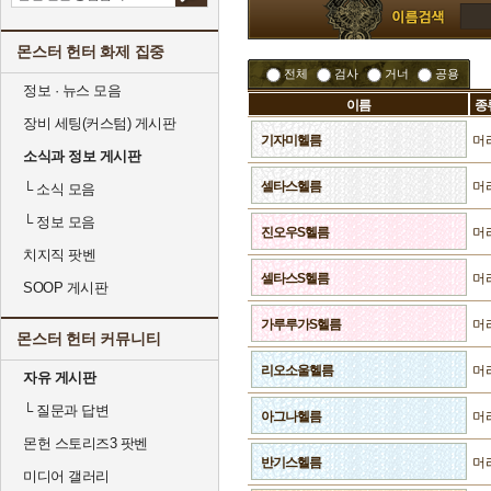
몬스터 헌터 화제 집중
전체
검사
거너
공용
정보 · 뉴스 모음
이름
종
장비 세팅(커스텀) 게시판
기자미헬름
머
소식과 정보 게시판
셀타스헬름
머
└
소식 모음
└
정보 모음
진오우S헬름
머
치지직 팟벤
셀타스S헬름
머
SOOP 게시판
가루루가S헬름
머
몬스터 헌터 커뮤니티
리오소울헬름
머
자유 게시판
└
질문과 답변
아그나헬름
머
몬헌 스토리즈3 팟벤
반기스헬름
머
미디어 갤러리