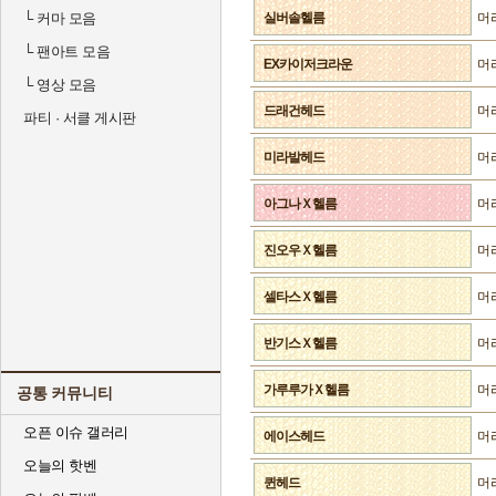
└
커마 모음
실버솔헬름
머
└
팬아트 모음
EX카이저크라운
머
└
영상 모음
드래건헤드
머
파티 · 서클 게시판
미라발헤드
머
아그나Ｘ헬름
머
진오우Ｘ헬름
머
셀타스Ｘ헬름
머
반기스Ｘ헬름
머
가루루가Ｘ헬름
머
공통 커뮤니티
오픈 이슈 갤러리
에이스헤드
머
오늘의 핫벤
퀸헤드
머