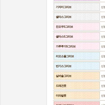
기자미그리브
신
셀타스그리브
신
진오우S그리브
신
셀타스S그리브
신
가루루가S그리브
신
리오소울그리브
신
반기스그리브
신
실버솔그리브
신
드래건풋
신
미라발풋
신