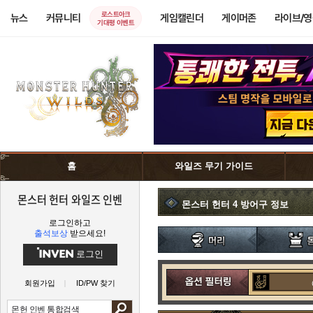
로스트아크
뉴스
커뮤니티
게임캘린더
게이머존
라이브/
기대평 이벤트
홈
와일즈 무기 가이드
몬스터 헌터 와일즈 인벤
몬스터 헌터 4 방어구 정보
로그인하고
출석보상
받으세요!
로그인
회원가입
ID/PW 찾기