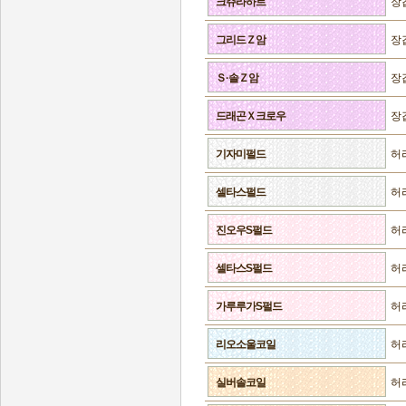
크쥬라하트
장
그리드Ｚ암
장
Ｓ·솔Ｚ암
장
드래곤Ｘ크로우
장
기자미펄드
허
셀타스펄드
허
진오우S펄드
허
셀타스S펄드
허
가루루가S펄드
허
리오소울코일
허
실버솔코일
허